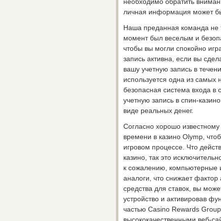
необходимо обратить внимани
личная информация может бы
Наша преданная команда не т
момент был веселым и безоп
чтобы вы могли спокойно игр
запись активна, если вы сдел
вашу учетную запись в течен
используется одна из самых
безопасная система входа в с
учетную запись в спин-казин
виде реальных денег.
Согласно хорошо известному
времени в казино Olymp, что
игровом процессе. Что дейст
казино, так это исключительн
к сожалению, компьютерные и
аналоги, что снижает фактор 
средства для ставок, вы може
устройство и активировав фу
частью Casino Rewards Group
высококачественными веб-сайт