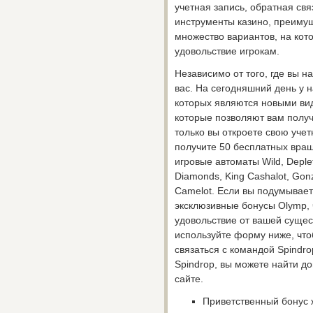
учетная запись, обратная свя
инструменты казино, преиму
множество вариантов, на кото
удовольствие игрокам.
Независимо от того, где вы н
вас. На сегодняшний день у н
которых являются новыми ви
которые позволяют вам полу
только вы откроете свою учет
получите 50 бесплатных вращ
игровые автоматы Wild, Deple
Diamonds, King Cashalot, Gonz
Camelot. Если вы подумывает
эксклюзивные бонусы Olymp,
удовольствие от вашей сущес
используйте форму ниже, что
связаться с командой Spind
Spindrop, вы можете найти д
сайте.
Приветственный бонус ж