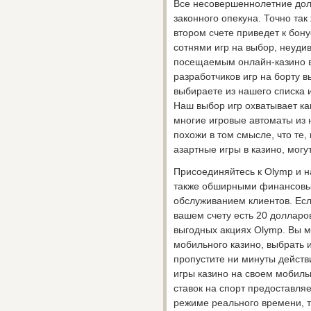
Все несовершеннолетние дол
законного опекуна. Точно та
втором счете приведет к бон
сотнями игр на выбор, неуди
посещаемым онлайн-казино в
разработчиков игр на борту в
выбираете из нашего списка 
Наш выбор игр охватывает как
многие игровые автоматы из 
похожи в том смысле, что те
азартные игры в казино, могу
Присоединяйтесь к Olymp и 
также обширными финансов
обслуживанием клиентов. Если
вашем счету есть 20 долларо
выгодных акциях Olymp. Вы м
мобильного казино, выбрать иг
пропустите ни минуты действи
игры казино на своем мобиль
ставок на спорт предоставляе
режиме реального времени, та