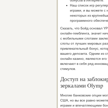
бонусов в Интернете.
Наш список игр регул
играми, и вы можете с 
некоторых из крупнейш
программного обеспече
Сказать, что Бойд основал Y
онлайн-гемблинга, значит ни
с мобильными слотами заключ
слоты от лучших мировых раз
привлекательный бонус, кото
вашего депозита. Одним из с
онлайн-казино, являются его
включают в себя ряд иннова
стимулов.
Доступ на заблоки
зеркалами Olymp
Многие банковские опции мог
США, но вы все равно может
играми и впечатляющими бон