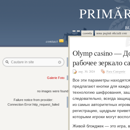
PRIMĂR
BU
casoola
noua pagină oficială este 
contact
Olymp casino — Д
рабочее зеркало с
Cautare in site
aug. 30, 2024
Fara Categorie
Galerie Foto
Все эти параметры находятся
предлагают кнопки для каждо
no images were found
технологию шифрования, защи
следовательно, всегда защи
Failure notice from provider:
из самых авторитетных игров
Connection Error:http_request_failed
регистрацию, щедрым привет
которыми игроки могут воспо
Живой блэкджек — это игра, 