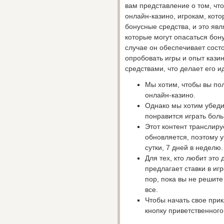
вам представление о том, чт
онлайн-казино, игрокам, кот
бонусные средства, и это яв
которые могут опасаться бону
случае он обеспечивает сост
опробовать игры и опыт кази
средствами, что делает его 
Мы хотим, чтобы вы по
онлайн-казино.
Однако мы хотим убедит
понравится играть боль
Этот контент транслир
обновляется, поэтому у
сутки, 7 дней в неделю.
Для тех, кто любит это
предлагает ставки в иг
пор, пока вы не решит
все.
Чтобы начать свое при
кнопку приветственног