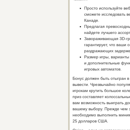
Просто используйте веб
сможете исследовать ве
Канаде.
Предлагая превосходный
найдете лучшего ассорт
Завораживающая 3D-гра
гарантирует, что ваши 
раздражающих задержек
Размер игры, варианты 
и дополнительные функ
игровых автоматов.
Бонус должен быть отыгран в
вывести. Чрезвычайно популя
игрокам крутить большое кол
приз составляет колоссальны
вам возможность выиграть до
вашему выбору. Прежде чем з
необходимо выполнить миним
25 долларов США.