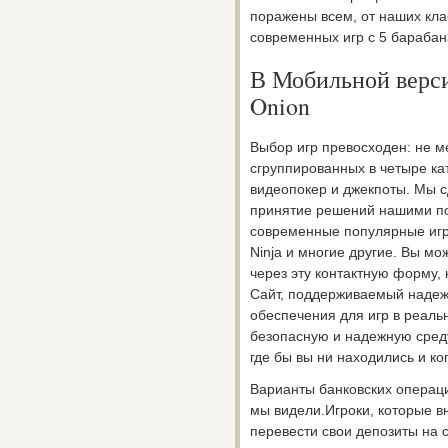
поражены всем, от наших кла
современных игр с 5 бараба
В Мобильной верси
Onion
Выбор игр превосходен: не м
сгруппированных в четыре ка
видеопокер и джекпоты. Мы с
принятие решений нашими п
современные популярные игры, 
Ninja и многие другие. Вы м
через эту контактную форму, 
Сайт, поддерживаемый наде
обеспечения для игр в реаль
безопасную и надежную среду
где бы вы ни находились и ког
Варианты банковских операци
мы видели.Игроки, которые вн
перевести свои депозиты на 