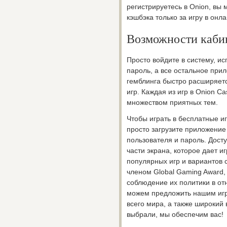
регистрируетесь в Onion, вы 
кэшбэка только за игру в онл
Возможности кабин
Просто войдите в систему, ис
пароль, а все остальное при
гемблинга быстро расширяет
игр. Каждая из игр в Onion C
множеством приятных тем.
Чтобы играть в бесплатные иг
просто загрузите приложение
пользователя и пароль. Дост
части экрана, которое дает и
популярных игр и вариантов 
членом Global Gaming Award,
соблюдение их политики в от
можем предложить нашим игр
всего мира, а также широкий
выбрали, мы обеспечим вас!