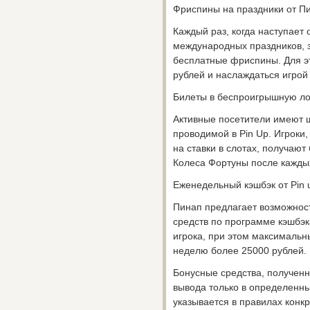
Фриспины на праздники от П
Каждый раз, когда наступает
международных праздников, 
бесплатные фриспины. Для эт
рублей и наслаждаться игро
Билеты в беспроигрышную л
Активные посетители имеют 
проводимой в Pin Up. Игроки
на ставки в слотах, получаю
Колеса Фортуны после каждых
Еженедельный кэшбэк от Pin 
Пинап предлагает возможнос
средств по программе кэшбэк
игрока, при этом максимальн
неделю более 25000 рублей.
Бонусные средства, полученн
вывода только в определенн
указывается в правилах конкр