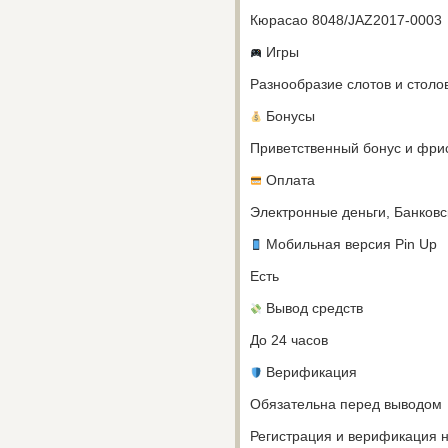
Кюрасао 8048/JAZ2017-0003
Игры
Разнообразие слотов и столо
Бонусы
Приветственный бонус и фри
Оплата
Электронные деньги, Банков
Мобильная версия Pin Up
Есть
Вывод средств
До 24 часов
Верификация
Обязательна перед выводом
Регистрация и верификация н