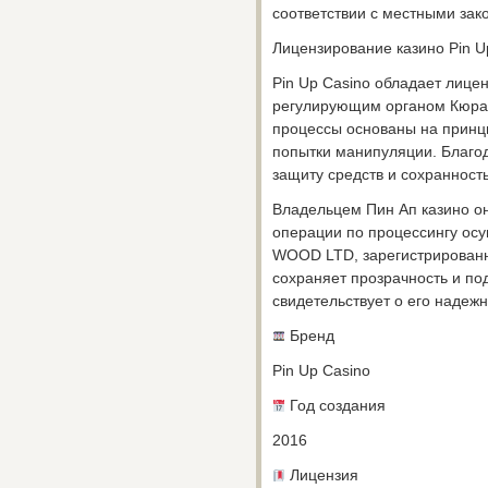
соответствии с местными за
Лицензирование казино Pin U
Pin Up Casino обладает лице
регулирующим органом Кюраса
процессы основаны на принц
попытки манипуляции. Благод
защиту средств и сохранност
Владельцем Пин Ап казино он
операции по процессингу ос
WOOD LTD, зарегистрированн
сохраняет прозрачность и по
свидетельствует о его надежн
Бренд
Pin Up Casino
Год создания
2016
Лицензия