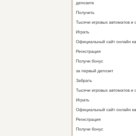
депозите
Получить
Тысячи игровых автоматов и 
Играть
Официальный сайт онлайн к
Регистрация
Получи бонус
за первый депозит
Забрать
Тысячи игровых автоматов и 
Играть
Официальный сайт онлайн к
Регистрация
Получи бонус