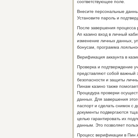
соответствующее поле.
Внесите персональные данны
Установите пароль и подтвер
После завершения процесса р
Ап казино вход в личный каби
изменение личных данных, у
бонусам, программа лояльно
Верификация аккаунта в кази
Проверка и подтверждение уч
представляют собой важный 
безопасности и защиты личны
Пинам казино также помогает
Процедура проверки осущест
данных. Для завершения этог
паспорт и сделать снимок с 
документы подвергаются тща
целью гарантировать их подл
данным. Это позволяет польз
Процесс верификации в Пин А