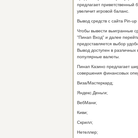
предлагает приветственный б
увеличит игровой баланс.
Вывод средств с сайта Pin-up
Чтобы вывести выигранные ср
"Пинап Вход" и далее перейти
предоставляется выбор удобн
Вывод доступен в различных 
популярные валюты.
Пинап Казино предлагает ши
совершения финансовых опе
Виза/Мастеркард;
Яндекс.Деньги;
ВебМани;
Киви;
Скрилл;
Нетеллер;