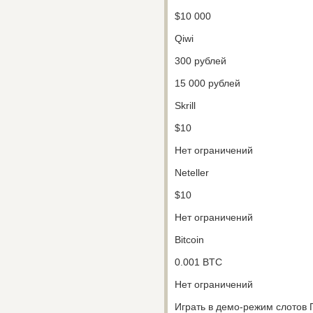
$10 000
Qiwi
300 рублей
15 000 рублей
Skrill
$10
Нет ограничений
Neteller
$10
Нет ограничений
Bitcoin
0.001 BTC
Нет ограничений
Играть в демо-режим слотов 