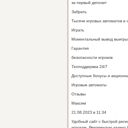
за первый депозит
Забрать
Тысячи игровых автоматов и 
Играть
Моментальный вывод выигр
Гарантия
безопасности игроков
Техподдержка 24/7
Доступные бонусы и акционн
Игровые автоматы
Отзывы
Максим
21.08.2023 в 11:34
Удобный сайт с быстрой рег
игрокам. Рекомендую казино 