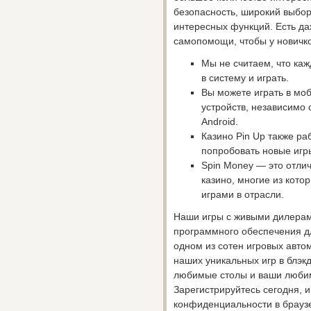
безопасность, широкий выбор
интересных функций. Есть д
самопомощи, чтобы у новичко
Мы не считаем, что ка
в систему и играть.
Вы можете играть в мо
устройств, независимо о
Android.
Казино Pin Up также ра
попробовать новые игры
Spin Money — это отлич
казино, многие из кот
играми в отрасли.
Наши игры с живыми дилерам
программного обеспечения дл
одном из сотен игровых автом
наших уникальных игр в блэк
любимые столы и ваши любимы
Зарегистрируйтесь сегодня, 
конфиденциальности в браузе