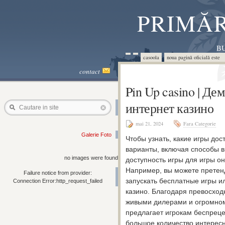
PRIMĂR
BU
casoola
noua pagină oficială este 
contact
Pin Up casino | Де
интернет казино
Cautare in site
mai 21, 2024
Fara Categorie
Galerie Foto
Чтобы узнать, какие игры дос
варианты, включая способы в
no images were found
доступность игры для игры о
Например, вы можете претен
Failure notice from provider:
запускать бесплатные игры и
Connection Error:http_request_failed
казино. Благодаря превосход
живыми дилерами и огромном
предлагает игрокам беспреце
большое количество интересн