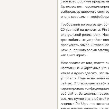
свое всестороннее программн
Up позволяет персонализиров
выбирать из широкого спектр
очень хорошим интерфейсом 
Требования по отыгрышу: 30-
20-кратный на депозиты. Pin
виртуальной реальности. На
для мобильных устройств явля
пропускать самое интересное.
казино, пришло время взгляну
как в них играть.
Независимо от того, хотите л
настольные и карточные игры 
что вам нужно сделать, это 
устройств, будь то настольн
сейчас. Это включает в себя
гарантировать конфиденциаль
веб-сайте. Вы должны провес
все, что нужно знать об этой
акциями Pin Up и его захват
также можете загрузить наше 