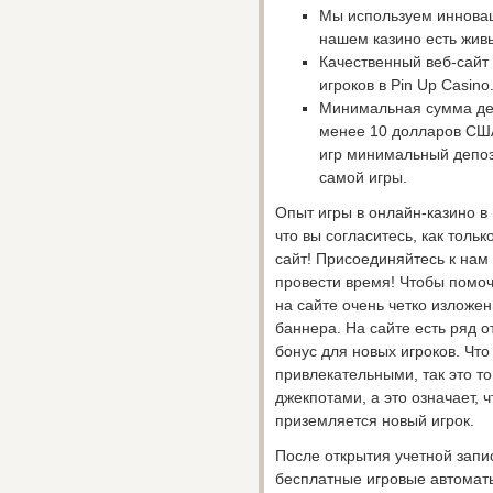
Мы используем инновац
нашем казино есть жив
Качественный веб-сайт
игроков в Pin Up Casino
Минимальная сумма деп
менее 10 долларов США 
игр минимальный депози
самой игры.
Опыт игры в онлайн-казино в
что вы согласитесь, как толь
сайт! Присоединяйтесь к нам
провести время! Чтобы помоч
на сайте очень четко изложе
баннера. На сайте есть ряд 
бонус для новых игроков. Что
привлекательными, так это т
джекпотами, а это означает, ч
приземляется новый игрок.
После открытия учетной запис
бесплатные игровые автомат