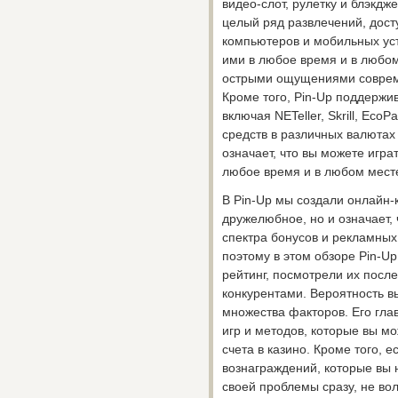
видео-слот, рулетку и блэкдже
целый ряд развлечений, дост
компьютеров и мобильных уст
ими в любое время и в любом
острыми ощущениями совреме
Кроме того, Pin-Up поддержи
включая NETeller, Skrill, Eco
средств в различных валютах
означает, что вы можете игр
любое время и в любом мест
В Pin-Up мы создали онлайн-к
дружелюбное, но и означает,
спектра бонусов и рекламных 
поэтому в этом обзоре Pin-U
рейтинг, посмотрели их посл
конкурентами. Вероятность в
множества факторов. Его гл
игр и методов, которые вы м
счета в казино. Кроме того, 
вознаграждений, которые вы 
своей проблемы сразу, не во