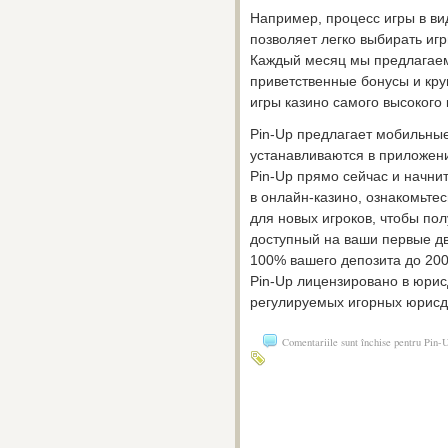
Например, процесс игры в вид
позволяет легко выбирать иг
Каждый месяц мы предлагаем
приветственные бонусы и кр
игры казино самого высокого
Pin-Up предлагает мобильные
устанавливаются в приложени
Pin-Up прямо сейчас и начнит
в онлайн-казино, ознакомьте
для новых игроков, чтобы пол
доступный на ваши первые дв
100% вашего депозита до 2000
Pin-Up лицензировано в юрис
регулируемых игорных юрисд
Comentariile sunt închise
pentru Pin-