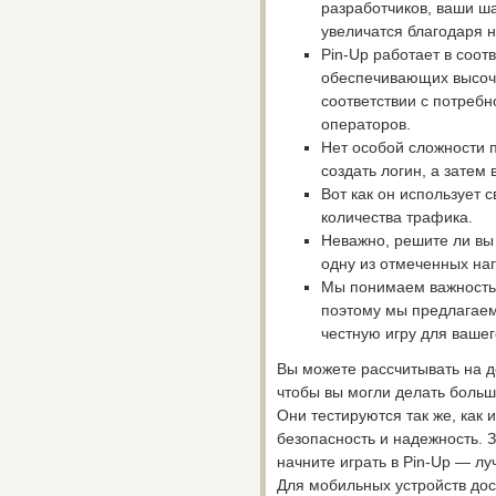
разработчиков, ваши ш
увеличатся благодаря
Pin-Up работает в соот
обеспечивающих высоча
соответствии с потребн
операторов.
Нет особой сложности 
создать логин, а затем
Вот как он использует 
количества трафика.
Неважно, решите ли вы 
одну из отмеченных на
Мы понимаем важность
поэтому мы предлагаем
честную игру для вашег
Вы можете рассчитывать на д
чтобы вы могли делать больш
Они тестируются так же, как 
безопасность и надежность. 
начните играть в Pin-Up — лу
Для мобильных устройств дос