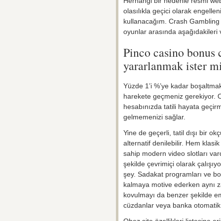
Herhangi bir nedenle resmi we
olasılıkla geçici olarak engellen
kullanacağım. Crash Gambling 
oyunlar arasında aşağıdakileri 
Pinco casino bonus 
yararlanmak ister m
Yüzde 1’i %’ye kadar boşaltma
harekete geçmeniz gerekiyor. Or
hesabınızda tatili hayata geçirm
gelmemenizi sağlar.
Yine de geçerli, tatil dışı bir
alternatif denilebilir. Hem klasik
sahip modern video slotları vard
şekilde çevrimiçi olarak çalışı
şey. Sadakat programları ve bo
kalmaya motive ederken aynı za
kovulmayı da benzer şekilde emr
cüzdanlar veya banka otomatik t