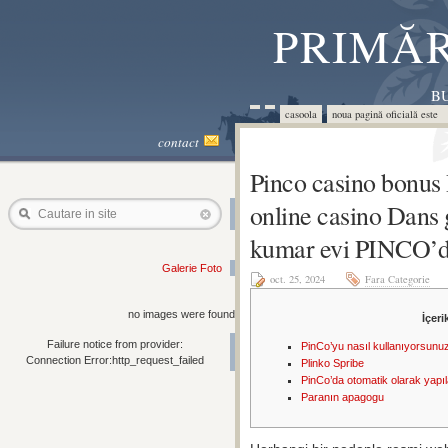
PRIMĂR
BU
casoola
noua pagină oficială este 
contact
Pinco casino bonus
online casino Dans
Cautare in site
kumar evi PINCO’
Galerie Foto
oct. 25, 2024
Fara Categorie
no images were found
İçeri
Failure notice from provider:
PinCo’yu nasıl kullanıyorsunu
Connection Error:http_request_failed
Plinko Spribe
PinCo’da otomatik olarak yapıla
Paranın apagogu