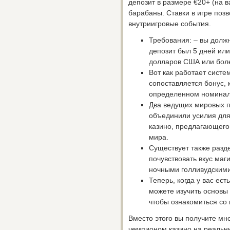
депозит в размере €20+ (на 
барабаны. Ставки в игре позв
внутриигровые события.
Требования: – вы долж
депозит был 5 дней или
долларов США или бол
Вот как работает систе
сопоставляется бонус, 
определенном номинал
Два ведущих мировых по
объединили усилия для
казино, предлагающего 
мира.
Существует также разд
почувствовать вкус ма
ночными голливудскими
Теперь, когда у вас ест
можете изучить основы 
чтобы ознакомиться со
Вместо этого вы получите мн
чемпионом казино на реальны