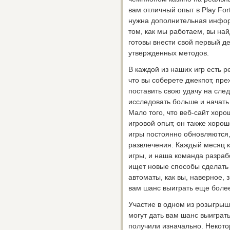
вам отличный опыт в Play For
нужна дополнительная информ
том, как мы работаем, вы най
готовы внести свой первый д
утвержденных методов.
В каждой из наших игр есть р
что вы соберете джекпот, пре
поставить свою удачу на сле
исследовать больше и начать
Мало того, что веб-сайт хор
игровой опыт, он также хоро
игры постоянно обновляются,
развлечения. Каждый месяц 
игры, и наша команда разраб
ищет новые способы сделать
автоматы, как вы, наверное,
вам шанс выиграть еще боле
Участие в одном из розыгрыш
могут дать вам шанс выиграт
получили изначально. Некото