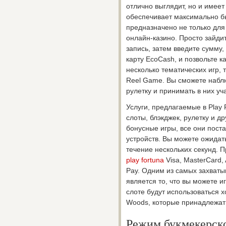
отлично выглядит, но и имее
обеспечивает максимально бы
предназначено не только для
онлайн-казино. Просто зайди
запись, затем введите сумму,
карту EcoCash, и позвольте к
несколько тематических игр, т
Reel Game. Вы сможете наблю
рулетку и принимать в них уча
Услуги, предлагаемые в Play
слоты, блэкджек, рулетку и д
бонусные игры, все они пост
устройств. Вы можете ожидат
течение нескольких секунд.
play fortuna
Visa, MasterCard, 
Pay. Одним из самых захваты
является то, что вы можете иг
слоте будут использоваться х
Woods, которые принадлежат 
Режим букмекерско