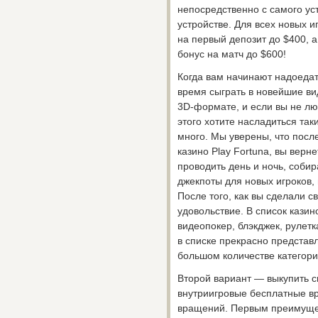
непосредственно с самого ус
устройстве. Для всех новых и
на первый депозит до $400, 
бонус на матч до $600!
Когда вам начинают надоедат
время сыграть в новейшие ви
3D-формате, и если вы не лю
этого хотите насладиться так
много. Мы уверены, что после
казино Play Fortuna, вы верн
проводить день и ночь, соби
джекпоты для новых игроков,
После того, как вы сделали с
удовольствие. В список казин
видеопокер, блэкджек, рулетк
в списке прекрасно представ
большом количестве категори
Второй вариант — выкупить с
внутриигровые бесплатные в
вращений. Первым преимущес