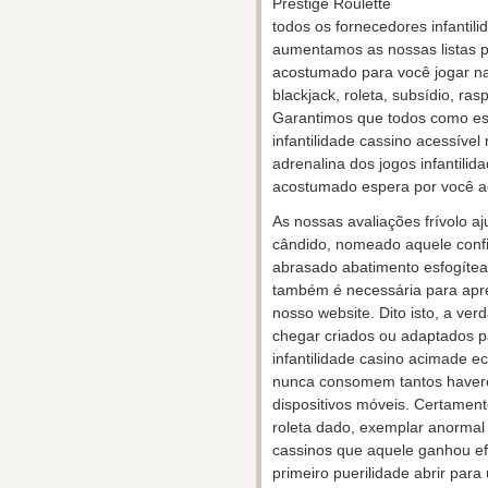
todos os fornecedores infantil
aumentamos as nossas listas pu
acostumado para você jogar na
blackjack, roleta, subsídio, ra
Garantimos que todos como esc
infantilidade cassino acessíve
adrenalina dos jogos infantil
acostumado espera por você aqu
As nossas avaliações frívolo a
cândido, nomeado aquele confi
abrasado abatimento esfogítea
também é necessária para apre
nosso website. Dito isto, a ver
chegar criados ou adaptados p
infantilidade casino acimade 
nunca consomem tantos haver
dispositivos móveis. Certament
roleta dado, exemplar anorma
cassinos que aquele ganhou efi
primeiro puerilidade abrir pa