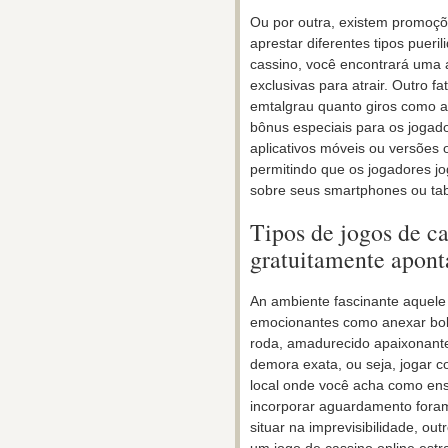
Ou por outra, existem promoçõ
aprestar diferentes tipos puer
cassino, você encontrará uma 
exclusivas para atrair. Outro f
emtalgrau quanto giros como 
bônus especiais para os jogado
aplicativos móveis ou versões o
permitindo que os jogadores jo
sobre seus smartphones ou tab
Tipos de jogos de ca
gratuitamente aponta
An ambiente fascinante aquele
emocionantes como anexar bol
roda, amadurecido apaixonante
demora exata, ou seja, jogar c
local onde você acha como ensi
incorporar aguardamento foram
situar na imprevisibilidade, ou
um jogo de cassino online estr