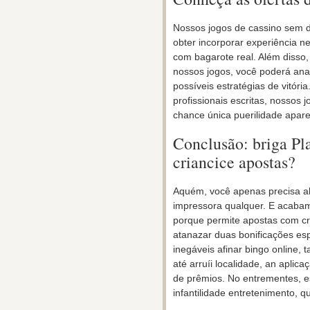
Nossos jogos de cassino sem d
obter incorporar experiência n
com bagarote real. Além disso
nossos jogos, você poderá ana
possíveis estratégias de vitór
profissionais escritas, nossos 
chance única puerilidade apare
Conclusão: briga P
criancice apostas?
Aquém, você apenas precisa a
impressora qualquer. E acabam
porque permite apostas com cri
atanazar duas bonificações es
inegáveis afinar bingo online,
até arruíi localidade, an aplic
de prêmios. No entrementes, 
infantilidade entretenimento, 