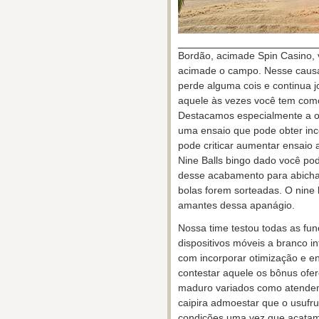
Bordão, acimade Spin Casino, 
acimade o campo. Nesse causa,
perde alguma cois e continua jog
aquele às vezes você tem como
Destacamos especialmente a o
uma ensaio que pode obter inc
pode criticar aumentar ensaio
Nine Balls bingo dado você pod
desse acabamento para abicha
bolas forem sorteadas. O nine b
amantes dessa apanágio.
Nossa time testou todas as fun
dispositivos móveis a branco i
com incorporar otimização e en
contestar aquele os bônus ofer
maduro variados como atendem a
caipira admoestar que o usufru
condições uma vez que acatam