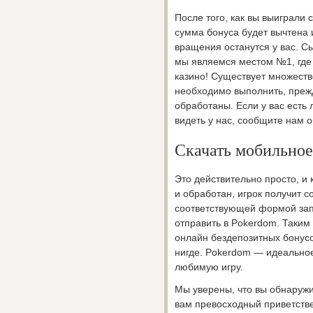
После того, как вы выиграли
сумма бонуса будет вычтена 
вращения останутся у вас. Сы
мы являемся местом №1, где
казино! Существует множеств
необходимо выполнить, прежд
обработаны. Если у вас есть 
видеть у нас, сообщите нам о
Скачать мобильно
Это действительно просто, и 
и обработан, игрок получит 
соответствующей формой зап
отправить в Pokerdom. Таким
онлайн бездепозитных бонусо
нигде. Pokerdom — идеальное
любимую игру.
Мы уверены, что вы обнаружи
вам превосходный приветств