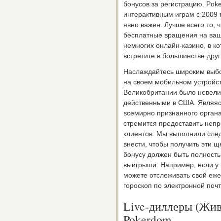
бонусов за регистрацию. Pok
интерактивным играм с 2009 
явно важен. Лучше всего то, 
бесплатные вращения на ваш
немногих онлайн-казино, в ко
встретите в большинстве друг
Наслаждайтесь широким выбор
на своем мобильном устройст
Великобритании было невелик
действенными в США. Являяс
всемирно признанного орган
стремится предоставить непр
клиентов. Мы выполнили след
внести, чтобы получить эти
бонусу должен быть полностью
выигрыши. Например, если у ва
можете отслеживать свой еже
гороскоп по электронной почт
Live-диллеры (Жив
Pokerdom