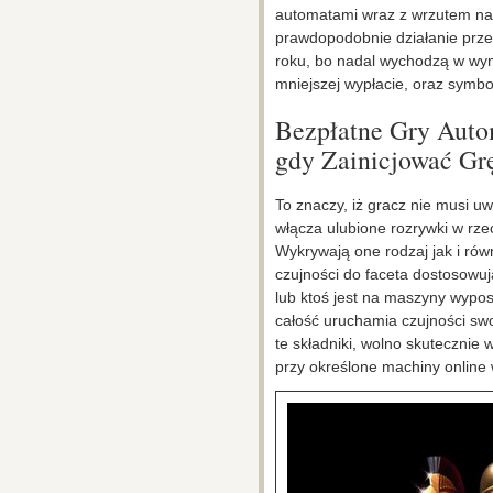
automatami wraz z wrzutem na m
prawdopodobnie działanie prz
roku, bo nadal wychodzą w wym
mniejszej wypłacie, oraz symb
Bezpłatne Gry Auto
gdy Zainicjować Gr
To znaczy, iż gracz nie musi uw
włącza ulubione rozrywki w rzec
Wykrywają one rodzaj jak i rów
czujności do faceta dostosowuj
lub ktoś jest na maszyny wypo
całość uruchamia czujności sw
te składniki, wolno skutecznie
przy określone machiny online 