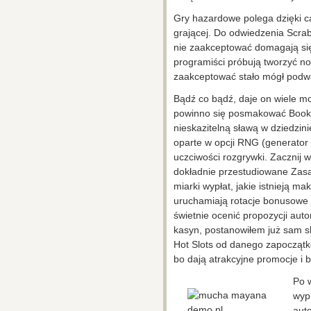
Gry hazardowe polega dzięki cał
grającej. Do odwiedzenia Scrab
nie zaakceptować domagają się 
programiści próbują tworzyć no
zaakceptować stało mógł podw
Bądź co bądź, daje on wiele m
powinno się posmakować Book 
nieskazitelną sławą w dziedzini
oparte w opcji RNG (generator 
uczciwości rozgrywki. Zacznij
dokładnie przestudiowane Zasa
miarki wypłat, jakie istnieją m
uruchamiają rotacje bonusowe j
świetnie ocenić propozycji au
kasyn, postanowiłem już sam s
Hot Slots od danego zapoczątk
bo dają atrakcyjne promocje i 
Po 
wyp
auto