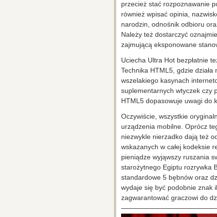
przecież stać rozpoznawanie pod
również wpisać opinia, nazwisk
narodzin, odnośnik odbioru ora
Należy też dostarczyć oznajmie
zajmującą eksponowane stanow
Uciecha Ultra Hot bezpłatnie te
Technika HTML5, gdzie działa 
wszelakiego kasynach internet
suplementarnych wtyczek czy p
HTML5 dopasowuje uwagi do ka
Oczywiście, wszystkie orygina
urządzenia mobilne. Oprócz te
niezwykle nierzadko dają też 
wskazanych w całej kodeksie r
pieniądze wyjąwszy ruszania s
starożytnego Egiptu rozrywka B
standardowe 5 bębnów oraz dz
wydaje się być podobnie znak i
zagwarantować graczowi do dzie