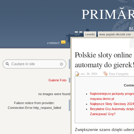
PRIMĂR
BU
casoola
noua pagină oficială este 
contact
Polskie sloty onlin
automaty do gierek
Cautare in site
oct. 26, 2024
Fara Categorie
Galerie Foto
Conte
Najistotniejsze jackpoty prog
no images were found
mayana demo pl
Failure notice from provider:
Najlepsze Sloty Sieciowy 202
Connection Error:http_request_failed
Bezpłatne Gry Automaty dzięk
Zainicjować Grę?
Zwiększenie szans dzięki uderze