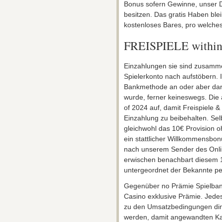
Bonus sofern Gewinne, unser Di
besitzen. Das gratis Haben blei
kostenloses Bares, pro welches 
FREISPIELE within 
Einzahlungen sie sind zusamme
Spielerkonto nach aufstöbern. 
Bankmethode an oder aber darau
wurde, ferner keineswegs. Die 
of 2024 auf, damit Freispiele &
Einzahlung zu beibehalten. Selb
gleichwohl das 10€ Provision 
ein stattlicher Willkommensb
nach unserem Sender des Onlin
erwischen benachbart diesem 1
untergeordnet der Bekannte per
Gegenüber no Prämie Spielban
Casino exklusive Prämie. Jedes
zu den Umsatzbedingungen ding
werden, damit angewandten Ka