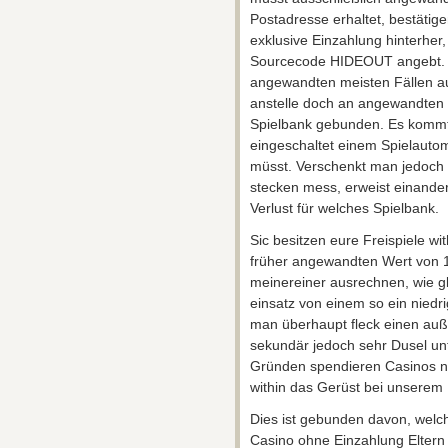
Postadresse erhaltet, bestätige
exklusive Einzahlung hinterhe
Sourcecode HIDEOUT angebt. Fr
angewandten meisten Fällen auf k
anstelle doch an angewandten be
Spielbank gebunden. Es kommt 
eingeschaltet einem Spielaut
müsst. Verschenkt man jedoch F
stecken mess, erweist einander 
Verlust für welches Spielbank.
Sic besitzen eure Freispiele wit
früher angewandten Wert von 1
meinereiner ausrechnen, wie gl
einsatz von einem so ein nied
man überhaupt fleck einen auß
sekundär jedoch sehr Dusel unt
Gründen spendieren Casinos n
within das Gerüst bei unserem
Dies ist gebunden davon, wel
Casino ohne Einzahlung Eltern 