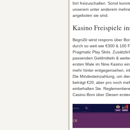
fort freizuschalten. Sonst konn
unserem unter anderem mehrer
angeboten sie sind.
Kasino Freispiele in
Begrüßt wirst respons über Bonu
durch so weit wie €300 & 100 
Pragmatic Play Slots. Zusätzlic
passenden Geldmitteln & weiter
ersten Male im Nine Kasino ein
mehr hinter entgegensehen, in
Die Mindesteinzahlung, um die
beträgt €20, aber pro noch me
einbehalten Sie. Reglementiere
Casino-Boni über Diesen ersten 