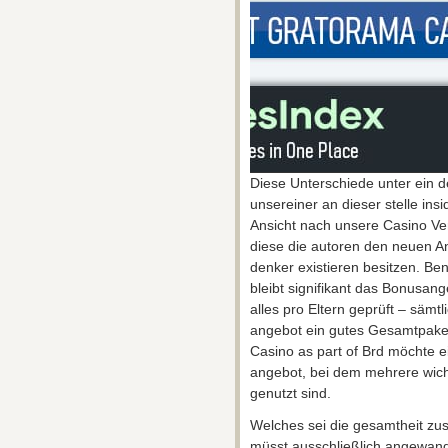
Diese Unterschiede unter ein 
unsereiner an dieser stelle ins
Ansicht nach unsere Casino Ve
diese die autoren den neuen A
denker existieren besitzen. Be
bleibt signifikant das Bonusan
alles pro Eltern geprüft – sämt
angebot ein gutes Gesamtpake
Casino as part of Brd möchte ei
angebot, bei dem mehrere wicht
genutzt sind.
Welches sei die gesamtheit zusä
müsst ausschließlich angewandt