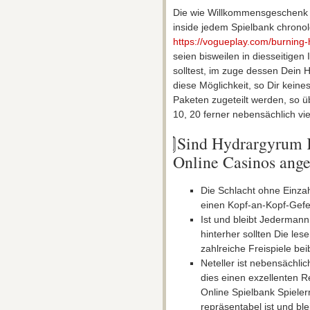
Die wie Willkommensgeschenk er
inside jedem Spielbank chrono
https://vogueplay.com/burning-
seien bisweilen in diesseitige
solltest, im zuge dessen Dein
diese Möglichkeit, so Dir keines
Paketen zugeteilt werden, so ü
10, 20 ferner nebensächlich vie
⃣ Sind Hydrargyrum 
Online Casinos ang
Die Schlacht ohne Einzah
einen Kopf-an-Kopf-Gefe
Ist und bleibt Jedermann 
hinterher sollten Die lese
zahlreiche Freispiele bei
Neteller ist nebensächlic
dies einen exzellenten R
Online Spielbank Spielern
repräsentabel ist und blei