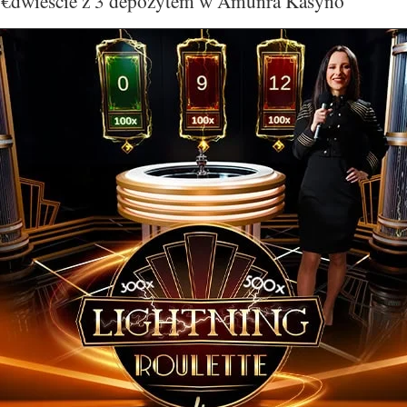
 €dwieście z 3 depozytem w Amunra Kasyno