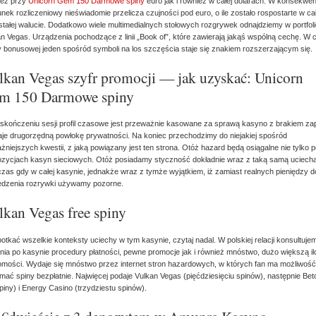
ież przy
Unicorn Gem 150 Darmowe spiny
euro jak i również w całej dolarach. W konsekwen
nek rozliczeniowy nieświadomie przelicza czujności pod euro, o ile zostało rospostarte w cał
tałej walucie. Dodatkowo wiele multimedialnych stołowych rozgrywek odnajdziemy w portfoli
an Vegas.
Urządzenia pochodzące z linii „Book of”, które zawierają jakąś wspólną cechę. W 
 bonusowej jeden spośród symboli na los szczęścia staje się znakiem rozszerzającym się.
lkan Vegas szyfr promocji — jak uzyskać: Unicorn
m 150 Darmowe spiny
skończeniu sesji profil czasowe jest przeważnie kasowane za sprawą kasyno z brakiem zap
aje drugorzędną powłokę prywatności. Na koniec przechodzimy do niejakiej spośród
żniejszych kwestii, z jaką powiązany jest ten strona. Otóż hazard będą osiągalne nie tylko 
ozycjach kasyn sieciowych. Otóż posiadamy styczność dokładnie wraz z taką samą uciecha
as gdy w całej kasynie, jednakże wraz z tymże wyjątkiem, iż zamiast realnych pieniędzy d
edzenia rozrywki używamy pozorne.
lkan Vegas free spiny
otkać wszelkie konteksty uciechy w tym kasynie, czytaj nadal. W polskiej relacji konsultuje
nia po kasynie procedury płatności, pewne promocje jak i również mnóstwo, dużo większą il
omości. Wydaje się mnóstwo przez internet stron hazardowych, w których fan ma możliwość
mać spiny bezpłatnie. Najwięcej podaje Vulkan Vegas (pięćdziesięciu spinów), następnie Be
piny) i Energy Casino (trzydziestu spinów).