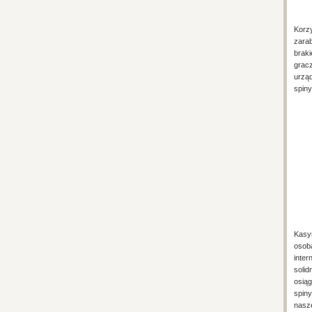
Korzy
zarab
braki
gracz
urząd
spiny
Kasyn
osoba
inter
solid
osiąg
spiny
nasze