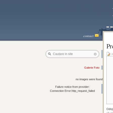
contact
Pr
o
Cautare in site
Galerie Foto
no images were found
Failure notice from provider:
Connection Error:http_request_failed
Odręb