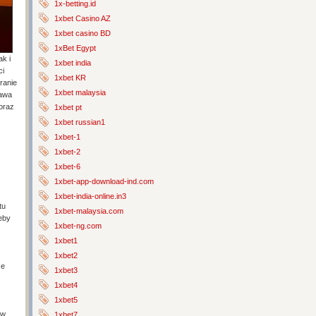
1x-betting.id
1xbet Casino AZ
1xbet casino BD
1xBet Egypt
k i
1xbet india
ci
1xbet KR
ranie
1xbet malaysia
bawa
oraz
1xbet pt
1xbet russian1
1xbet-1
1xbet-2
1xbet-6
1xbet-app-download-ind.com
1xbet-india-online.in3
tu
1xbet-malaysia.com
eby
1xbet-ng.com
1xbet1
1xbet2
że
1xbet3
1xbet4
1xbet5
 w
1xbet7