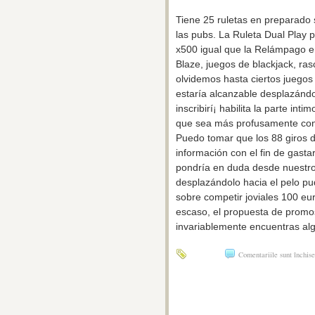
Tiene 25 ruletas en preparado 
las pubs. La Ruleta Dual Play p
x500 igual que la Relámpago e
Blaze, juegos de blackjack, ras
olvidemos hasta ciertos juegos
estaría alcanzable desplazándol
inscribirí¡ habilita la parte in
que sea más profusamente conf
Puedo tomar que los 88 giros de
información con el fin de gasta
pondrí­a en duda desde nuestro 
desplazándolo hacia el pelo p
sobre competir joviales 100 eu
escaso, el propuesta de promos
invariablemente encuentras alg
Comentariile sunt închise