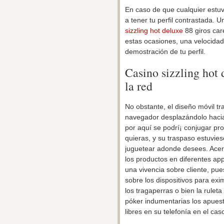
En caso de que cualquier estu
a tener tu perfil contrastada. 
sizzling hot deluxe
88 giros car
estas ocasiones, una velocidad
demostración de tu perfil.
Casino sizzling hot 
la red
No obstante, el diseño móvil tr
navegador desplazándolo hacia
por aquí se podrí¡ conjugar p
quieras, y su traspaso estuvies
juguetear adonde desees. Acer
los productos en diferentes app
una vivencia sobre cliente, pu
sobre los dispositivos para exi
los tragaperras o bien la rulet
póker indumentarias los apues
libres en su telefonía en el cas