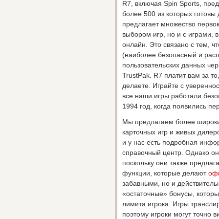
R7, включая Spin Sports, пре
более 500 из которых готовы
предлагает множество первок
выбором игр, но и с играми, в
онлайн. Это связано с тем, 
(наиболее безопасный и ра
пользовательских данных чере
TrustPak. R7 платит вам за то,
делаете. Играйте с увереннос
все наши игры работали безо
1994 год, когда появились пе
Мы предлагаем более широкий
карточных игр и живых дилер
и у нас есть подробная инф
справочный центр. Однако он
поскольку они также предлаг
функции, которые делают
оф
забавными, но и действитель
«остаточные» бонусы, котор
лимита игрока. Игры трансли
поэтому игроки могут точно ви