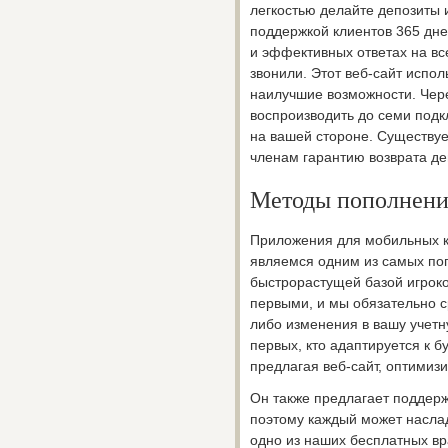
легкостью делайте депозиты 
поддержкой клиентов 365 дне
и эффективных ответах на все
звонили. Этот веб-сайт испол
наилучшие возможности. Че
воспроизводить до семи подкл
на вашей стороне. Существуе
членам гарантию возврата ден
Методы пополнения
Приложения для мобильных ка
являемся одним из самых поп
быстрорастущей базой игроко
первыми, и мы обязательно с
либо изменения в вашу учетн
первых, кто адаптируется к 
предлагая веб-сайт, оптимиз
Он также предлагает поддержк
поэтому каждый может наслад
одно из наших бесплатных вр