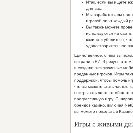
Итак, если вы ищете еж
для вас.
Мы зарабатываем насто
игровой опыт каждый ра
Вы также можете прове
используются на сайте
казино и убедиться, чт
удовлетворительное вп
Единственное, о чем вы пожал
сыграли в R7. В результате 
и создали эксклюзивные моби
преданных игроков. Игры так
поддержкой, чтобы помочь иг
что вы можете стать частью 
выигрывать часть от общего 
прогрессивную игру. С широ
брендов казино, включая NetEn
вы можете пожелать в Казино
Игры с живыми ди