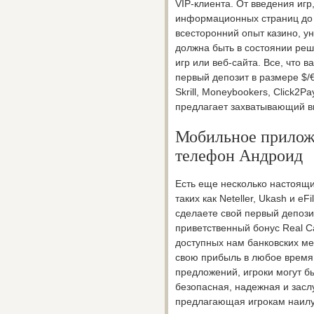
VIP-клиента. От введения иг
информационных страниц до 
всесторонний опыт казино, у
должна быть в состоянии ре
игр или веб-сайта. Все, что в
первый депозит в размере $/€/
Skrill, Moneybookers, Click2Pa
предлагает захватывающий вы
Мобильное приложе
телефон Андроид
Есть еще несколько настоящ
таких как Neteller, Ukash и eF
сделаете свой первый депози
приветственный бонус Real 
доступных нам банковских ме
свою прибыль в любое время 
предложений, игроки могут бы
безопасная, надежная и зас
предлагающая игрокам наилу