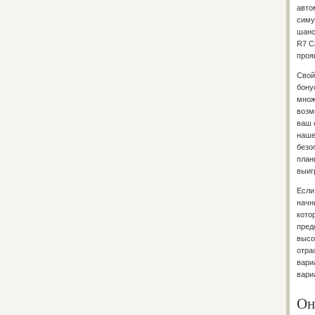
авто
симу
шанс
R7 C
проя
Свой
бону
множ
возм
ваш 
наше
безо
план
выиг
Если
начн
кото
пред
высо
отра
вари
вари
Он