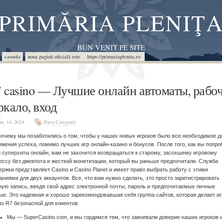
PRIMĂRIA PLENIŢ
BUN VENIT PE SITE
casoola
noua pagină oficială este https://primariaplenita.ro
 casino — Лучшие онлайн автоматы, рабо
ркало, вход
un. 14, 2024
Fara Categorie
почему мы позаботились о том, чтобы у наших новых игроков было все необходимое д
ижения успеха, помимо лучших игр онлайн-казино и бонусов. После того, как вы попро
 суперхиты онлайн, вам не захочется возвращаться к старому, засохшему игровому
ессу без джекпота и жесткой монетизации, который вы раньше предпочитали. Служба
ержки представляет Casino и Casino Planet и имеет право выбрать работу с этими
аниями для двух аккаунтов. Все, что вам нужно сделать, это просто зарегистрировать
ную запись, введя свой адрес электронной почты, пароль и предпочитаемые личные
ые. Это надежная и хорошо зарекомендовавшая себя группа сайтов, которая делает иг
но R7 безопасной для клиентов.
Мы — SuperCasino.com, и мы гордимся тем, что завоевали доверие наших игроков 