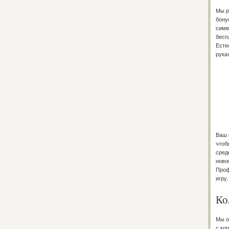
Мы р
бону
симв
бесп
Есте
рука
Ваш 
чтоб
сред
ново
Проф
игру.
Ко
Мы о
с ко