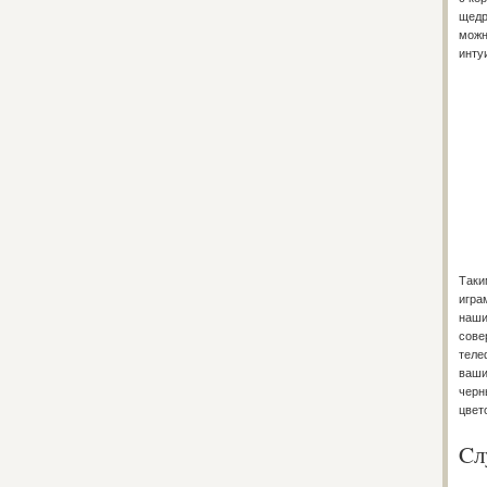
щедр
можн
инту
Таки
игра
наши
сове
теле
ваши
черн
цвет
Cл