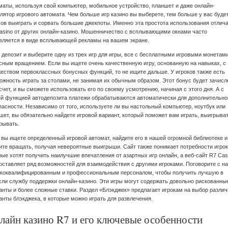
маты, используя свой компьютер, мобильное устройство, планшет и даже онлайн-
лятор игрового автомата. Чем больше игр казино вы выберете, тем больше у вас буде
ов выиграть и сорвать большие джекпоты. Именно эта простота использования отлич
asino от других онлайн-казино. Мошенничество с всплывающими окнами часто
вляется в виде всплывающей рекламы на вашем экране.
 депозит и выберите одну из трех игр для игры, все с бесплатными игровыми монетами
сным вращением. Если вы ищете очень качественную игру, основанную на навыках, с
еством первоклассных бонусных функций, то не ищите дальше. У игроков также есть
ожность играть за столами, не занимая их обычным образом. Этот бонус будет зачисл
счет, и вы сможете использовать его по своему усмотрению, начиная с этого дня. А с
й функцией автодепозита платежи обрабатываются автоматически для дополнительно
пасности. Независимо от того, используете ли вы настольный компьютер, ноутбук или
шет, вы обязательно найдете игровой вариант, который поможет вам играть, выигрыват
рывать.
 вы ищете определенный игровой автомат, найдите его в нашей огромной библиотеке и
ите вращать, получая невероятные выигрыши. Сайт также понимает потребности игрок
рые хотят получить наилучшие впечатления от азартных игр онлайн, а веб-сайт R7 Cas
оставляет ряд возможностей для взаимодействия с другими игроками. Поговорите с 
коквалифицированным и профессиональным персоналом, чтобы получить лучшую в
сли службу поддержки онлайн-казино. Эти игры могут содержать довольно рискованны
анты и более сложные ставки. Раздел «Блэкджек» предлагает игрокам на выбор разли
анты блэкджека, в которые можно играть для развлечения.
лайн казино R7 и его ключевые особенности