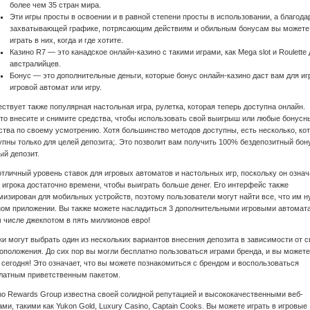
более чем 35 стран мира.
Эти игры просты в освоении и в равной степени просты в использовании, а благода
захватывающей графике, потрясающим действиям и обильным бонусам вы можете
играть в них, когда и где хотите.
Казино R7 — это канадское онлайн-казино с такими играми, как Mega slot и Roulette
австралийцев.
Бонус — это дополнительные деньги, которые бонус онлайн-казино даст вам для иг
игровой автомат или игру.
ствует также популярная настольная игра, рулетка, которая теперь доступна онлайн.
то внесите и снимите средства, чтобы использовать свой выигрыш или любые бонусн
ства по своему усмотрению. Хотя большинство методов доступны, есть несколько, ко
упны только для целей депозита;. Это позволит вам получить 100% бездепозитный бон
ый депозит.
отличный уровень ставок для игровых автоматов и настольных игр, поскольку он означ
у игрока достаточно времени, чтобы выиграть больше денег. Его интерфейс также
мизирован для мобильных устройств, поэтому пользователи могут найти все, что им н
ном приложении. Вы также можете насладиться 3 дополнительными игровыми автомат
м числе джекпотом в пять миллионов евро!
ки могут выбрать один из нескольких вариантов внесения депозита в зависимости от с
оположения. До сих пор вы могли бесплатно пользоваться играми бренда, и вы может
 сегодня! Это означает, что вы можете познакомиться с брендом и воспользоваться
латным приветственным пакетом.
no Rewards Group известна своей солидной репутацией и высококачественными веб-
ами, такими как Yukon Gold, Luxury Casino, Captain Cooks. Вы можете играть в игровые