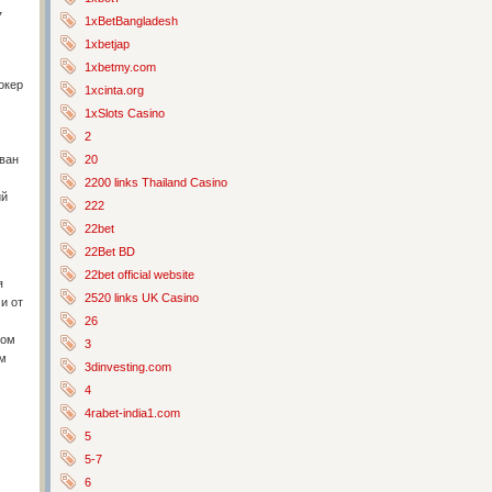
7
1xBetBangladesh
1xbetjap
1xbetmy.com
окер
1xcinta.org
1xSlots Casino
2
ован
20
2200 links Thailand Casino
ий
222
22bet
22Bet BD
22bet official website
я
2520 links UK Casino
и от
26
ном
3
ем
3dinvesting.com
4
4rabet-india1.com
5
5-7
6