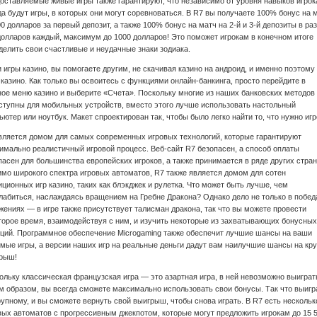
оставляемые живые игры также гарантируют, что независимо от уровня навыков игрок
да будут игры, в которых они могут соревноваться. В R7 вы получаете 100% бонус на 
00 долларов за первый депозит, а также 100% бонус на матч на 2-й и 3-й депозиты в ра
долларов каждый, максимум до 1000 долларов! Это поможет игрокам в конечном итоге
делить свои счастливые и неудачные знаки зодиака.
 игры казино, вы помогаете другим, не скачивая казино на андроид, и именно поэтому
 казино. Как только вы освоитесь с функциями онлайн-банкинга, просто перейдите в
ное меню казино и выберите «Счета». Поскольку многие из наших банковских методов
ступны для мобильных устройств, вместо этого лучше использовать настольный
ьютер или ноутбук. Макет спроектирован так, чтобы было легко найти то, что нужно игр
вляется домом для самых современных игровых технологий, которые гарантируют
имально реалистичный игровой процесс. Веб-сайт R7 безопасен, а способ оплаты
пасен для большинства европейских игроков, а также принимается в ряде других стран
мо широкого спектра игровых автоматов, R7 также является домом для сотен
иционных игр казино, таких как блэкджек и рулетка. Что может быть лучше, чем
лабиться, наслаждаясь вращением на Гребне Дракона? Однако дело не только в побед
жениях — в игре также присутствует талисман дракона, так что вы можете провести
торое время, взаимодействуя с ним, и изучить некоторые из захватывающих бонусных
ций. Программное обеспечение Microgaming также обеспечит лучшие шансы на ваши
мые игры, а версии наших игр на реальные деньги дадут вам наилучшие шансы на кр
рыш!
ольку классическая французская игра — это азартная игра, в ней невозможно выиграт
м образом, вы всегда сможете максимально использовать свои бонусы. Так что выигр
рупному, и вы сможете вернуть свой выигрыш, чтобы снова играть. В R7 есть нескольк
вых автоматов с прогрессивным джекпотом, которые могут предложить игрокам до 15 