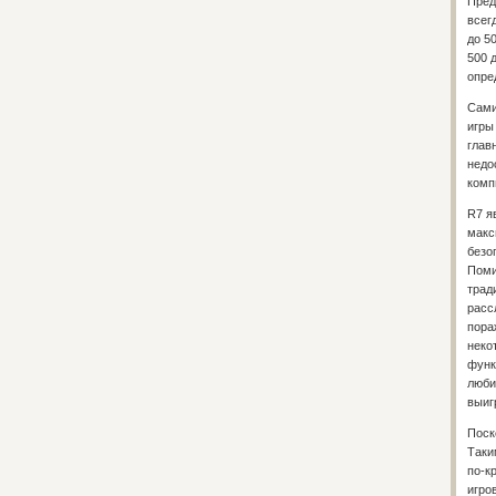
Пред
всег
до 5
500 
опре
Сами
игры
глав
недо
комп
R7 я
макс
безо
Поми
трад
расс
пора
неко
функ
люби
выиг
Поск
Таки
по-к
игро