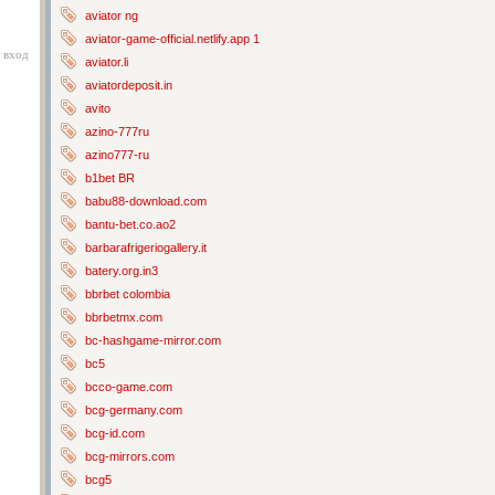
aviator ng
aviator-game-official.netlify.app 1
, вход
aviator.li
aviatordeposit.in
avito
azino-777ru
azino777-ru
b1bet BR
babu88-download.com
bantu-bet.co.ao2
barbarafrigeriogallery.it
batery.org.in3
bbrbet colombia
bbrbetmx.com
bc-hashgame-mirror.com
bc5
bcco-game.com
bcg-germany.com
bcg-id.com
bcg-mirrors.com
bcg5