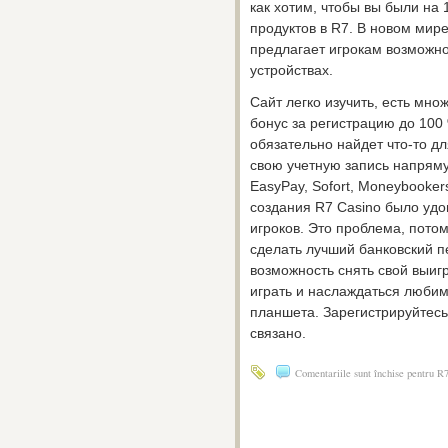
как хотим, чтобы вы были на
продуктов в R7. В новом мире
предлагает игрокам возможно
устройствах.
Сайт легко изучить, есть мн
бонус за регистрацию до 100
обязательно найдет что-то дл
свою учетную запись напряму
EasyPay, Sofort, Moneybooker
создания R7 Casino было удо
игроков. Это проблема, потом
сделать лучший банковский пе
возможность снять свой выиг
играть и наслаждаться люби
планшета. Зарегистрируйтесь
связано.
Comentariile sunt închise
pentru R