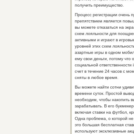
получить преимущество.
Процесс регистрации очень 
препятствием является повыш
вы можете отказаться на экр
схем лояльности для поощрен
активными и играют в игровы
уровней этих схем лояльност
азартные игры в одном мобил
ему свои деньги, потому что
социальной ответственности 
счет в течение 24 часов с мо
сняты в любое время.
Вы можете найти сотни удиви
времени суток. Простой выво
необходим, чтобы накопить в
зарабатывать. В его букмекер
включая ставки на футбол, кри
Одна проблема, о которой не
это большая бесплатная став
используют эксклюзивные акц