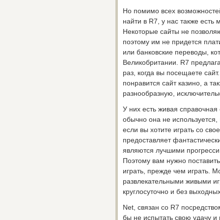
Но помимо всех возможносте
найти в R7, у нас также есть
Некоторые сайты не позволяю
поэтому им не придется пла
или банковские переводы, ко
Великобритании. R7 предлаг
раз, когда вы посещаете сайт
понравится сайт казино, а та
разнообразную, исключитель
У них есть живая справочная 
обычно она не используется,
если вы хотите играть со сво
предоставляет фантастически
являются лучшими прогрессив
Поэтому вам нужно поставить 
играть, прежде чем играть. 
развлекательными живыми иг
круглосуточно и без выходных
Net, связан со R7 посредств
бы не испытать свою удачу и 