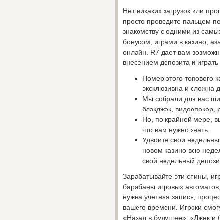
Нет никаких загрузок или пр
просто проведите пальцем по 
знакомству с одними из самы
бонусом, играми в казино, а
онлайн. R7 дает вам возможн
внесением депозита и играть
Номер этого топового к
эксклюзивна и сложна д
Мы собрали для вас ши
блэкджек, видеопокер, р
Но, по крайней мере, в
что вам нужно знать.
Удвойте свой недельны
новом казино всю неде
свой недельный депози
Зарабатывайте эти спины, иг
барабаны игровых автоматов,
нужна учетная запись, процес
вашего времени. Игроки смогу
«Назад в будущее», «Джек и 