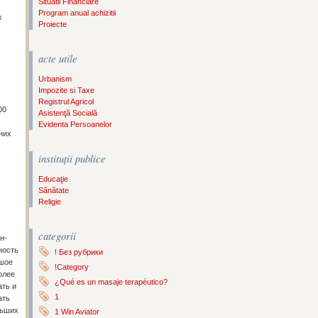
Situatii Financiare
Program anual achizitii
х
Proiecte
acte utile
Urbanism
Impozite si Taxe
Registrul Agricol
00
Asistenţă Socială
Evidenta Persoanelor
них
instituţii publice
Educaţie
Sănătate
Religie
categorii
н-
ность
! Без рубрики
ьшое
!Category
олее
¿Qué es un masaje terapéutico?
ать и
1
ать
льших
1 Win Aviator