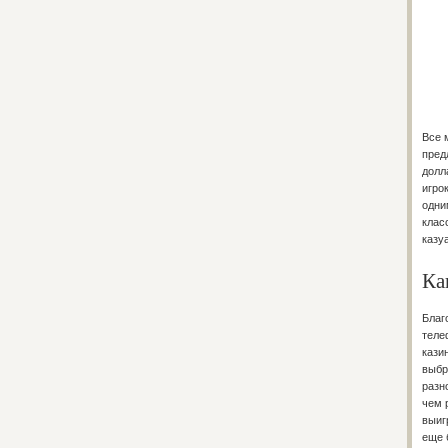
Все 
пред
долл
игро
одни
клас
казуа
Ка
Благ
теле
кази
выбр
разн
чем 
выиг
еще 