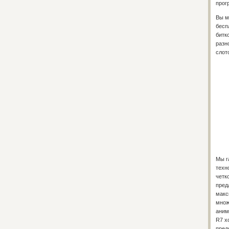
прог
Вы м
бесп
битк
разн
слот
Мы г
техн
четк
пред
макс
множ
аним
R7 х
пред