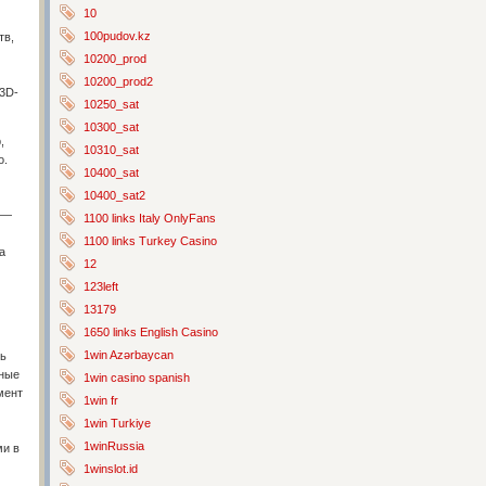
10
100pudov.kz
тв,
10200_prod
10200_prod2
 3D-
10250_sat
10300_sat
,
10310_sat
о.
10400_sat
10400_sat2
 —
1100 links Italy OnlyFans
1100 links Turkey Casino
а
12
123left
13179
1650 links English Casino
1win Azərbaycan
ть
ьные
1win casino spanish
мент
1win fr
1win Turkiye
1winRussia
ми в
1winslot.id