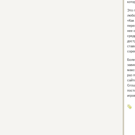
кото
Это 
любо
«Как
пере
нее 
сред
дост
став
соре
Боле
зави
макс
раз 
сайт
Grou
пост
игро