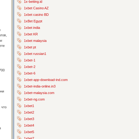
1x-betting.id
1xbet Casino AZ
1xbet casino BD
1xBet Egypt
1xbet india
м
1xbet KR
тов,
ты
1xbet malaysia
ете
1xbet pt
1xbet russian1
1xbet-1
1xbet-2
700
1xbet-6
1xbet-app-download-ind.com
1xbet-india-online.in3
они
1xbet-malaysia.com
1xbet-ng.com
1xbet1
 что
1xbet2
1xbet3
1xbet4
я
1xbet5
1xbet7