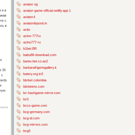
aviator ng
 и в
aviator-game-official.netlify.app 1
ажав
aviator.li
те с
aviatordeposit.in
ть в
avito
azino-777ru
azino777-ru
b1bet BR
babu88-download.com
то
bantu-bet.co.ao2
barbarafrigeriogallery.it
в 35
batery.org.in3
 с
bbrbet colombia
wards
м
bbrbetmx.com
сную
bc-hashgame-mirror.com
bc5
bcco-game.com
томаты
bcg-germany.com
bcg-id.com
bcg-mirrors.com
bcg5