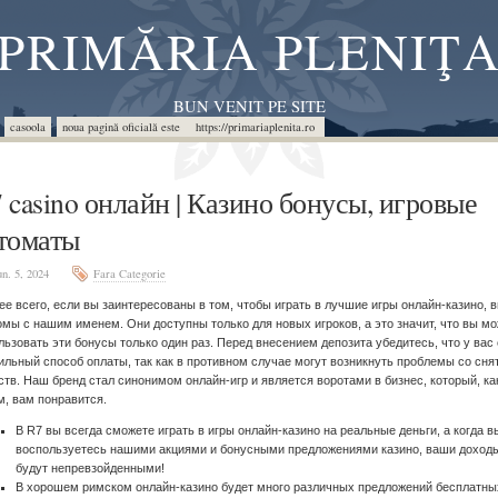
PRIMĂRIA PLENIŢ
BUN VENIT PE SITE
casoola
noua pagină oficială este https://primariaplenita.ro
 casino онлайн | Казино бонусы, игровые
томаты
un. 5, 2024
Fara Categorie
ее всего, если вы заинтересованы в том, чтобы играть в лучшие игры онлайн-казино, 
омы с нашим именем. Они доступны только для новых игроков, а это значит, что вы м
льзовать эти бонусы только один раз. Перед внесением депозита убедитесь, что у вас
ильный способ оплаты, так как в противном случае могут возникнуть проблемы со сня
ств. Наш бренд стал синонимом онлайн-игр и является воротами в бизнес, который, ка
м, вам понравится.
В R7 вы всегда сможете играть в игры онлайн-казино на реальные деньги, а когда в
воспользуетесь нашими акциями и бонусными предложениями казино, ваши доход
будут непревзойденными!
В хорошем римском онлайн-казино будет много различных предложений бесплатны