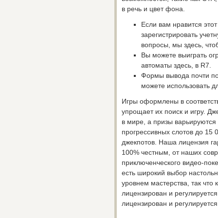
в речь и цвет фона.
Если вам нравится этот 
зарегистрировать учетну
вопросы, мы здесь, что
Вы можете выиграть ог
автоматы здесь, в R7.
Формы вывода почти по
можете использовать дл
Игры оформлены в соответстви
упрощает их поиск и игру. Д
в мире, а призы варьируются
прогрессивных слотов до 15 
джекпотов. Наша лицензия гара
100% честным, от наших сов
приключенческого видео-поке
есть широкий выбор настольн
уровнем мастерства, так что 
лицензирован и регулируется
лицензирован и регулируется