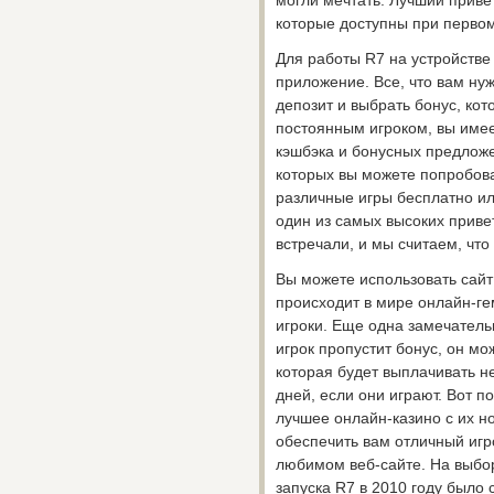
которые доступны при первом
Для работы R7 на устройстве 
приложение. Все, что вам нуж
депозит и выбрать бонус, кот
постоянным игроком, вы име
кэшбэка и бонусных предложен
которых вы можете попробова
различные игры бесплатно ил
один из самых высоких приве
встречали, и мы считаем, что
Вы можете использовать сайт
происходит в мире онлайн-ге
игроки. Еще одна замечатель
игрок пропустит бонус, он мо
которая будет выплачивать 
дней, если они играют. Вот п
лучшее онлайн-казино с их 
обеспечить вам отличный игро
любимом веб-сайте. На выбор
запуска R7 в 2010 году было 