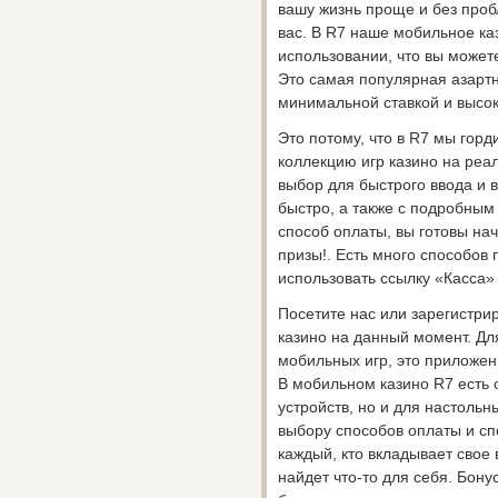
вашу жизнь проще и без проб
вас. В R7 наше мобильное каз
использовании, что вы можете
Это самая популярная азарт
минимальной ставкой и высо
Это потому, что в R7 мы гор
коллекцию игр казино на реа
выбор для быстрого ввода и 
быстро, а также с подробным
способ оплаты, вы готовы на
призы!. Есть много способов
использовать ссылку «Касса» 
Посетите нас или зарегистрир
казино на данный момент. Дл
мобильных игр, это приложен
В мобильном казино R7 есть 
устройств, но и для настоль
выбору способов оплаты и спо
каждый, кто вкладывает свое 
найдет что-то для себя. Бон