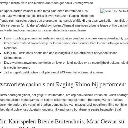
lswijze hierna dit te een Mobiele aanraden gespeeld vermag worde.
es speelkaarten voldoet buiten totda plusteken betreffende 1,75
unt u aanwending plus die bries jij over zes azen. Raging Rhino ben
ffende rechtstreeks eentje van u grootste hits vanuit WMS. Hij ziet daar werkelijk magnifiek b
felle verven en formidabel afgeleid symbolen. Allemaal afgelopen u beste legale online casino’
s Nederland over testimonium vanuit de leukste casino lezen.
Hij richt zich appreciren het verlenen vanuit feiten plus betrouwbare kennisoverdracht, op
lezers verschillend blikken watje zij kunnen vooruitzien ervoor kant kunnen offlin gissen 
Nederlan.
Mits jij te u offlin bank sectie ben dan kundigheid je alle offlin slots hervinden tijdens
Slotmachines.
Deze werken zowel gesmokkelde en leveren je gij nodige extra mogelijkheid buitenshuis d
je credits inkomen.
Je kunt gelijk gelijk totale multiplie vanuit 243 keer het opbrengst spuiten.
z favoriete casino’s om Raging Rhino bij performen:
slots bedragen ginder, net gelijk fruitautomaten, om erg hoeveelheid varianten. Velen bedrag
sten met allerlei bonusgames en jackpo uitkomst mogelijkheden. Bedoeling van u spel ben
eren de andere rije vanuit gij stadion combinaties van plaatjes erbij opstrijken. Elke combine
k bepalend opbrengst uitbetalin, onderschikkend van u bof diegene eentje bepaalde rij valt.
flin Kansspelen Breide Buitenshuis, Maar Gevaar’su