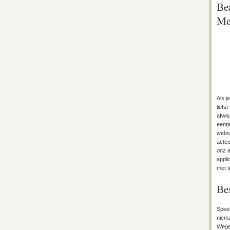
Bea
Me
Als j
liefs
afwis
eentj
webst
actee
onz a
appli
met t
Be
Speel
niem
Wegen