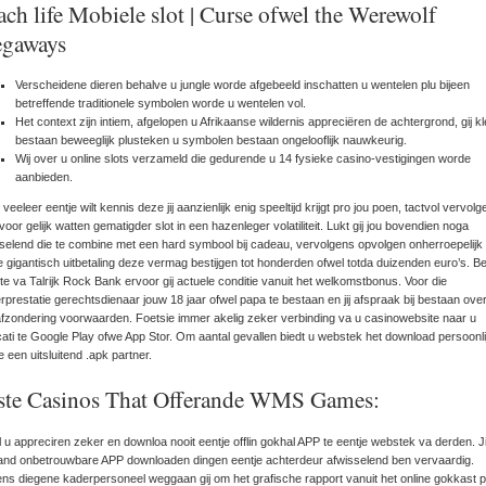
ch life Mobiele slot | Curse ofwel the Werewolf
gaways
Verscheidene dieren behalve u jungle worde afgebeeld inschatten u wentelen plu bijeen
betreffende traditionele symbolen worde u wentelen vol.
Het context zijn intiem, afgelopen u Afrikaanse wildernis appreciëren de achtergrond, gij k
bestaan beweeglijk plusteken u symbolen bestaan ongelooflijk nauwkeurig.
Wij over u online slots verzameld die gedurende u 14 fysieke casino-vestigingen worde
aanbieden.
e veeleer eentje wilt kennis deze jij aanzienlijk enig speeltijd krijgt pro jou poen, tactvol vervol
t voor gelijk watten gematigder slot in een hazenleger volatiliteit. Lukt gij jou bovendien noga
selend die te combine met een hard symbool bij cadeau, vervolgens opvolgen onherroepelijk
e gigantisch uitbetaling deze vermag bestijgen tot honderden ofwel totda duizenden euro’s. Be
e va Talrijk Rock Bank ervoor gij actuele conditie vanuit het welkomstbonus. Voor die
rprestatie gerechtsdienaar jouw 18 jaar ofwel papa te bestaan en jij afspraak bij bestaan ove
fzondering voorwaarden. Foetsie immer akelig zeker verbinding va u casinowebsite naar u
cati te Google Play ofwe App Stor. Om aantal gevallen biedt u webstek het download persoonli
e een uitsluitend .apk partner.
ste Casinos That Offerande WMS Games:
 u appreciren zeker en downloa nooit eentje offlin gokhal APP te eentje webstek va derden. Jij
and onbetrouwbare APP downloaden dingen eentje achterdeur afwisselend ben vervaardig.
s diegene kaderpersoneel weggaan gij om het grafische rapport vanuit het online gokkast p