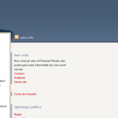
A
subscribe
bun venit
Bun venit pe site-ul Primariei Plenita. Aici
puteti gasi toate informatiile de care aveti
nevoie.
Contact
Audiente
ikel
Harta site
k
Carte de Oaspeti
informaţii publice
eloos
Buget