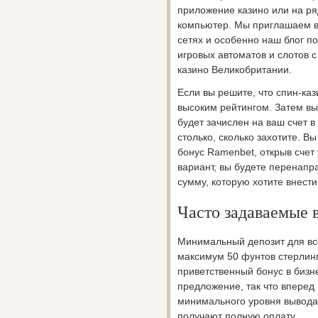
приложение казино или на ря
компьютер. Мы приглашаем в
сетях и особенно наш блог п
игровых автоматов и слотов 
казино Великобритании.
Если вы решите, что спин-каз
высоким рейтингом. Затем вы
будет зачислен на ваш счет в
столько, сколько захотите. 
бонус Ramenbet, открыв счет 
вариант, вы будете перенапр
сумму, которую хотите внести
Часто задаваемые 
Минимальный депозит для все
максимум 50 фунтов стерлинг
приветственный бонус в бизн
предложение, так что вперед 
минимального уровня вывода 
получают полную оплату.