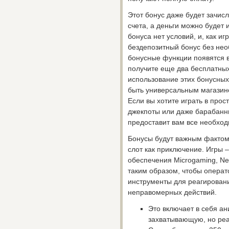
Этот бонус даже будет зачис
счета, а деньги можно будет 
бонуса нет условий, и, как и
бездепозитный бонус без нео
бонусные функции появятся 
получите еще два бесплатны
использование этих бонусных
быть универсальным магазино
Если вы хотите играть в про
джекпоты или даже барабанн
предоставит вам все необход
Бонусы будут важным фактом 
слот как приключение. Игры 
обеспечения Microgaming, Ne
таким образом, чтобы операто
инструменты для реагирован
неправомерных действий.
Это включает в себя а
захватывающую, но реа