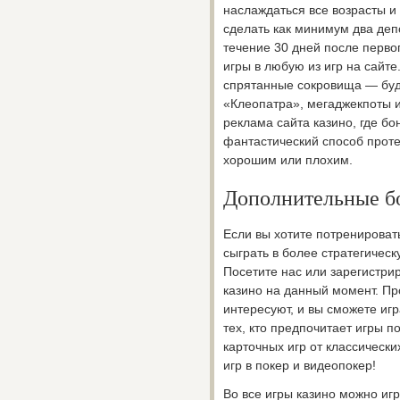
наслаждаться все возрасты и
сделать как минимум два деп
течение 30 дней после перво
игры в любую из игр на сайте
спрятанные сокровища — буд
«Клеопатра», мегаджекпоты 
реклама сайта казино, где б
фантастический способ проте
хорошим или плохим.
Дополнительные б
Если вы хотите потренирова
сыграть в более стратегическ
Посетите нас или зарегистрир
казино на данный момент. Пр
интересуют, и вы сможете игр
тех, кто предпочитает игры 
карточных игр от классически
игр в покер и видеопокер!
Во все игры казино можно иг