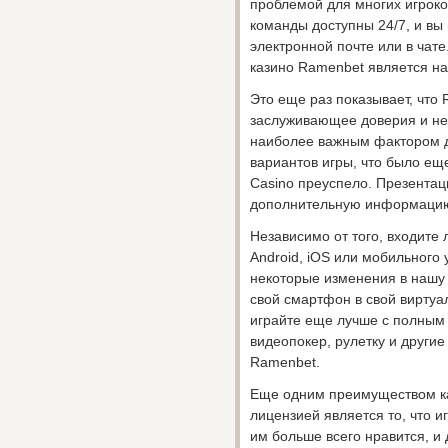
проблемой для многих игроко
команды доступны 24/7, и вы
электронной почте или в чате
казино Ramenbet является на
Это еще раз показывает, что
заслуживающее доверия и не
наиболее важным фактором д
вариантов игры, что было ещ
Casino преуспело. Презентац
дополнительную информацию,
Независимо от того, входите 
Android, iOS или мобильного 
некоторые изменения в нашу 
свой смартфон в свой виртуа
играйте еще лучше с полным 
видеопокер, рулетку и другие
Ramenbet.
Еще одним преимуществом ка
лицензией является то, что и
им больше всего нравится, и