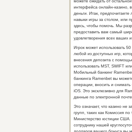
можете ожидать от остальной
интерфейса онлайн-казино, 
деньги. Итак, предпочитаете л
навыки игры за столом, или п
здесь, чтобы помочь. Мы раз
предоставить вам самый шир
удовлетворения всех ваших и
Игрок может использовать 50 
любой из доступных игр, кот
внесения депозита с помощь
использовать MST, SWIFT или 
Мобильный банкинг Ramenbe
банкинга Ramenbet вы можете
операции, вносить и снимать
iOS. Это эксклюзивно для Ram
данные по электронной почте
Это означает, что казино не 
групп, таких как Комиссия п
Министерство юстиции США. Е
сотруднику нашей круглосуто
долларов вашего бонуса вы 