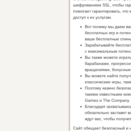
шифрованием SSL, чтобы гар
помогает гарантировать, что 
доступ к их услугам.
Вот почему мы даем ва
бесплатных игр и поте
ваши бесплатные спин
Зарабатывайте бесплат
с максимальным потен
Вы также можете играть
барабанами, прогресси
вращениями, бонусные 
Вы можете найти попул
классические игры, таки
Поэтому казино безопа
такими известными комп
Games и The Company.
Благодаря захватываю
обязательно заставят в
ждут вас, чтобы получи
Сайт обещает безопасный и н