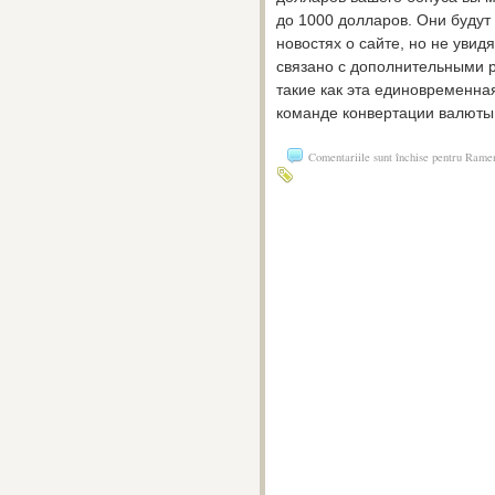
до 1000 долларов. Они будут
новостях о сайте, но не уви
связано с дополнительными р
такие как эта единовременна
команде конвертации валюты
Comentariile sunt închise
pentru Rame