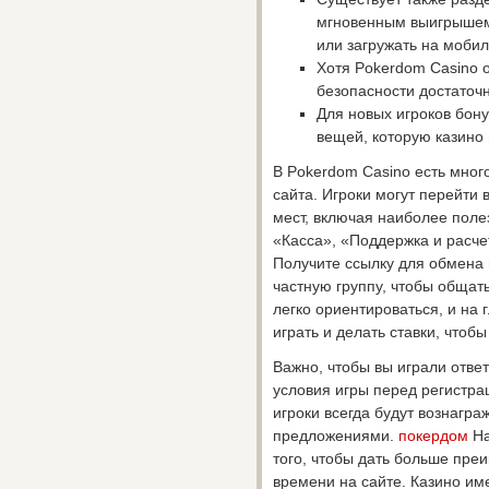
мгновенным выигрышем,
или загружать на моби
Хотя Pokerdom Casino 
безопасности достаточн
Для новых игроков бону
вещей, которую казино 
В Pokerdom Casino есть мног
сайта. Игроки могут перейти 
мест, включая наиболее поле
«Касса», «Поддержка и расч
Получите ссылку для обмена
частную группу, чтобы общать
легко ориентироваться, и на 
играть и делать ставки, чтобы
Важно, чтобы вы играли отве
условия игры перед регистр
игроки всегда будут вознагра
предложениями.
покердом
На
того, чтобы дать больше пре
времени на сайте. Казино им