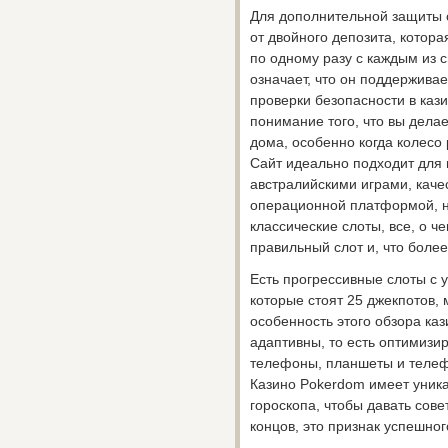
Для дополнительной защиты 
от двойного депозита, котора
по одному разу с каждым из 
означает, что он поддержива
проверки безопасности в кази
понимание того, что вы делае
дома, особенно когда колесо
Сайт идеально подходит для 
австралийскими играми, каче
операционной платформой, н
классические слоты, все, о ч
правильный слот и, что боле
Есть прогрессивные слоты с
которые стоят 25 джекпотов,
особенность этого обзора каз
адаптивны, то есть оптимизи
телефоны, планшеты и телеф
Казино Pokerdom имеет уник
гороскопа, чтобы давать сове
концов, это признак успешног