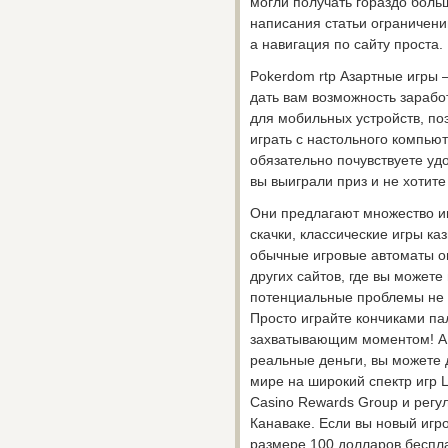
могли получать гораздо боль
написания статьи ограничени
а навигация по сайту проста.
Pokerdom rtp Азартные игры 
дать вам возможность зарабо
для мобильных устройств, по
играть с настольного компью
обязательно почувствуете удо
вы выиграли приз и не хотите
Они предлагают множество иг
скачки, классические игры каз
обычные игровые автоматы он
других сайтов, где вы можете
потенциальные проблемы не 
Просто играйте кончиками п
захватывающим моментом! А 
реальные деньги, вы можете
мире на широкий спектр игр L
Casino Rewards Group и регу
Канаваке. Если вы новый игро
размере 100 долларов беспла