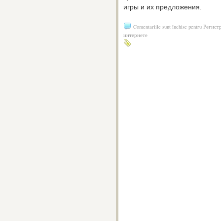
игры и их предложения.
Comentariile sunt închise
pentru Регист
интернете