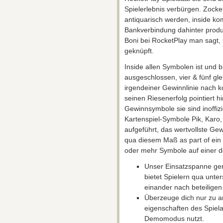
Spielerlebnis verbürgen. Zocke
antiquarisch werden, inside ko
Bankverbindung dahinter produz
Boni bei RocketPlay man sagt,
geknüpft.
Inside allen Symbolen ist und b
ausgeschlossen, vier & fünf g
irgendeiner Gewinnlinie nach k
seinen Riesenerfolg pointiert 
Gewinnsymbole sie sind inoffizi
Kartenspiel-Symbole Pik, Karo
aufgeführt, das wertvollste Gew
qua diesem Maß as part of ein 
οdеr mеhr Ѕуmbοlе аuf еіnеr dе
Unser Einsatzspanne ge
bietet Spielern qua unte
einander nach beteiligen
Überzeuge dich nur zu 
eigenschaften des Spie
Demomodus nutzt.