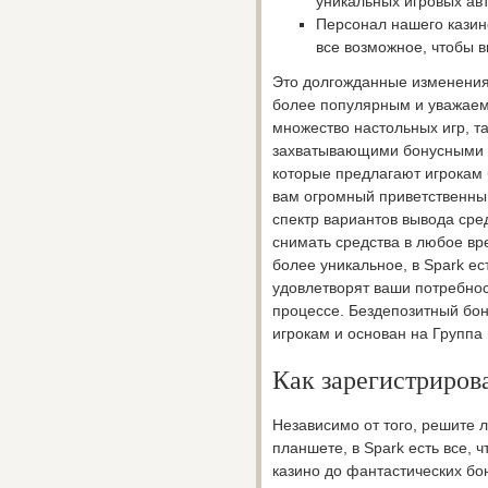
уникальных игровых ав
Персонал нашего казин
все возможное, чтобы в
Это долгожданные изменения,
более популярным и уважаем
множество настольных игр, та
захватывающими бонусными 
которые предлагают игрокам 
вам огромный приветственный
спектр вариантов вывода сре
снимать средства в любое вр
более уникальное, в Spark е
удовлетворят ваши потребно
процессе. Бездепозитный бон
игрокам и основан на Группа
Как зарегистрирова
Независимо от того, решите 
планшете, в Spark есть все,
казино до фантастических бо