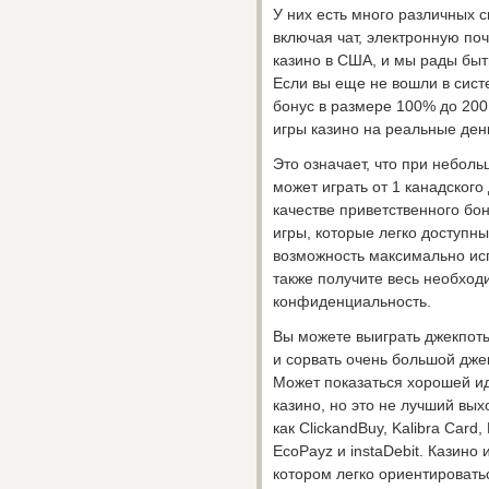
У них есть много различных 
включая чат, электронную по
казино в США, и мы рады быт
Если вы еще не вошли в сист
бонус в размере 100% до 200
игры казино на реальные день
Это означает, что при небол
может играть от 1 канадского
качестве приветственного бо
игры, которые легко доступны
возможность максимально ис
также получите весь необход
конфиденциальность.
Вы можете выиграть джекпоты
и сорвать очень большой джек
Может показаться хорошей ид
казино, но это не лучший вы
как ClickandBuy, Kalibra Card, 
EcoPayz и instaDebit. Казино
котором легко ориентировать