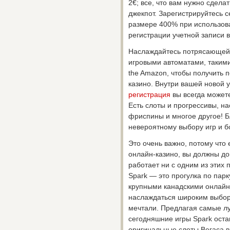
2€; все, что вам нужно сдела
джекпот. Зарегистрируйтесь с
размере 400% при использов
регистрации учетной записи в
Наслаждайтесь потрясающей к
игровыми автоматами, такими к
the Amazon, чтобы получить 
казино. Внутри вашей новой 
регистрация
вы всегда может
Есть слоты и прогрессивы, н
фриспины и многое другое! Б
невероятному выбору игр и бо
Это очень важно, потому что 
онлайн-казино, вы должны до
работает ни с одним из этих
Spark — это прогулка по пар
крупными канадскими онлайн-
наслаждаться широким выборо
мечтали. Предлагая самые л
сегодняшние игры Spark оста
оригинальные слоты Вегаса в 