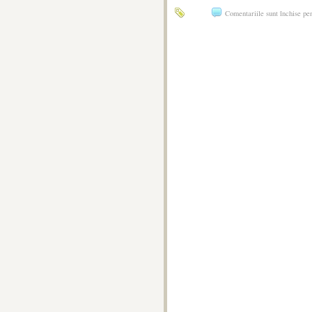
Comentariile sunt închise
pen