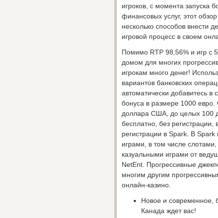
игроков, с момента запуска б
финансовых услуг, этот обзор
несколько способов внести д
игровой процесс в своем онла
Помимо RTP 98,56% и игр с 5
домом для многих прогрессив
игрокам много денег! Исполь
вариантов банковских операц
автоматически добавитесь в 
бонуса в размере 1000 евро.
доллара США, до целых 100 
бесплатно, без регистрации, 
регистрации в Spark. В Spar
играми, в том числе слотами
казуальными играми от веду
NetEnt. Прогрессивные джекп
многим другим прогрессивны
онлайн-казино.
Новое и современное, 
Канада ждет вас!