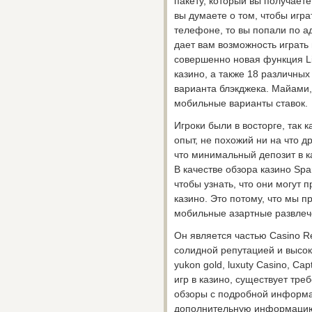
пакету, который вы получаете
вы думаете о том, чтобы игр
телефоне, то вы попали по ад
дает вам возможность играть 
совершенно новая функция Li
казино, а также 18 различных
варианта блэкджека. Майами,
мобильные варианты ставок.
Игроки были в восторге, так 
опыт, не похожий ни на что д
что минимальный депозит в к
В качестве обзора казино Spa
чтобы узнать, что они могут 
казино. Это потому, что мы 
мобильные азартные развлеч
Он является частью Casino R
солидной репутацией и высок
yukon gold, luxuty Casino, Ca
игр в казино, существует тре
обзоры с подробной информа
дополнительную информацию,