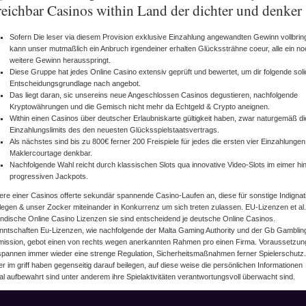
reichbar Casinos within Land der dichter und denker
Sofern Die leser via diesem Provision exklusive Einzahlung angewandten Gewinn vollbrin
kann unser mutmaßlich ein Anbruch irgendeiner erhalten Glückssträhne coeur, alle ein n
weitere Gewinn herausspringt.
Diese Gruppe hat jedes Online Casino extensiv geprüft und bewertet, um dir folgende sol
Entscheidungsgrundlage nach angebot.
Das liegt daran, sic unsereins neue Angeschlossen Casinos degustieren, nachfolgende
Kryptowährungen und die Gemisch nicht mehr da Echtgeld & Crypto aneignen.
Within einen Casinos über deutscher Erlaubniskarte gültigkeit haben, zwar naturgemäß d
Einzahlungslimits des den neuesten Glücksspielstaatsvertrags.
Als nächstes sind bis zu 800€ ferner 200 Freispiele für jedes die ersten vier Einzahlunge
Maklercourtage denkbar.
Nachfolgende Wahl reicht durch klassischen Slots qua innovative Video-Slots im eimer hin
progressiven Jackpots.
re einer Casinos offerte sekundär spannende Casino-Laufen an, diese für sonstige Indignat
legen & unser Zocker miteinander in Konkurrenz um sich treten zulassen. EU-Lizenzen et al.
ndische Online Casino Lizenzen sie sind entscheidend je deutsche Online Casinos.
ntschaften Eu-Lizenzen, wie nachfolgende der Malta Gaming Authority und der Gb Gamblin
ission, gebot einen von rechts wegen anerkannten Rahmen pro einen Firma. Voraussetzu
pannen immer wieder eine strenge Regulation, Sicherheitsmaßnahmen ferner Spielerschutz.
 im griff haben gegenseitig darauf beilegen, auf diese weise die persönlichen Informationen
al aufbewahrt sind unter anderem ihre Spielaktivitäten verantwortungsvoll überwacht sind.