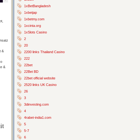
1xBetBangladesh
1xbetjap
1xbetmy.com
t,
1xcinta.org
1xSlots Casino
2
insatz
20
t &
2200 links Thailand Casino
222
so
22bet
te &
22Bet BD
22bet official website
2520 links UK Casino
26
3
3dinvesting.com
4
4rabet-india1.com
it
5
5-7
6