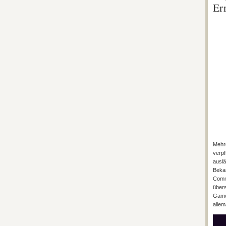
Er
Mehre
verpf
auslä
Bekan
Comm
übers
Gamer
allem