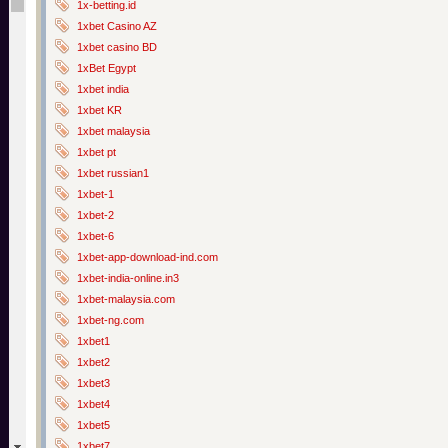
1x-betting.id
1xbet Casino AZ
1xbet casino BD
1xBet Egypt
1xbet india
1xbet KR
1xbet malaysia
1xbet pt
1xbet russian1
1xbet-1
1xbet-2
1xbet-6
1xbet-app-download-ind.com
1xbet-india-online.in3
1xbet-malaysia.com
1xbet-ng.com
1xbet1
1xbet2
1xbet3
1xbet4
1xbet5
1xbet7