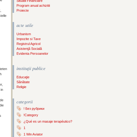
ne
Situatii Financiare
Program anual achizitii
,
Proiecte
telle
acte utile
Urbanism
Impozite si Taxe
Registrul Agricol
Asistenţă Socială
Evidenta Persoanelor
instituţii publice
teten
ch
Educaţie
Sănătate
r,
Religie
 in
nde
categorii
die
! Без рубрики
!Category
s
¿Qué es un masaje terapéutico?
1
1 Win Aviator