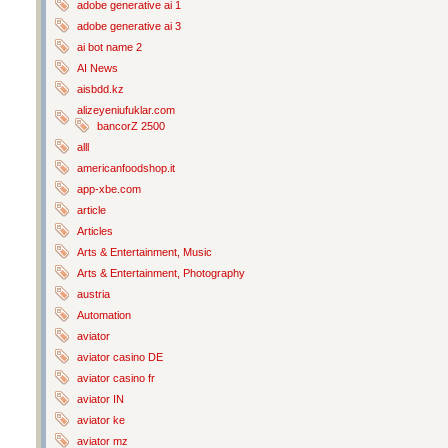
adobe generative ai 1
adobe generative ai 3
ai bot name 2
AI News
aisbdd.kz
alizeyeniufuklar.com
bancorZ 2500
alll
americanfoodshop.it
app-xbe.com
article
Articles
Arts & Entertainment, Music
Arts & Entertainment, Photography
austria
Automation
aviator
aviator casino DE
aviator casino fr
aviator IN
aviator ke
aviator mz