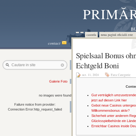
PRIMĂR
BU
casoola
noua pagină oficială este 
contact
Spielsaal Bonus oh
Echtgeld Boni
Cautare in site
oct. 11, 2024
Fara Categorie
Galerie Foto
Conte
Gut verträglich umzusetzende
no images were found
jetzt auf diesen Link hier
Failure notice from provider:
Gebot neue Casinos untergeo
Connection Error:http_request_failed
Willkommensbonus aktiv?
Sicherheit unter anderem Re
Glücksspielbehörde ein Lände
Erreichbar Casinos inside De