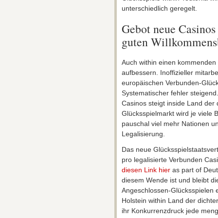
unterschiedlich geregelt.
Gebot neue Casinos
guten Willkommensb
Auch within einen kommenden J
aufbessern. Inoffizieller mitar
europäischen Verbunden-Glückss
Systematischer fehler steigen
Casinos steigt inside Land der 
Glücksspielmarkt wird je viele 
pauschal viel mehr Nationen un
Legalisierung.
Das neue Glücksspielstaatsver
pro legalisierte Verbunden Ca
diesen Link hier
as part of Deut
diesem Wende ist und bleibt d
Angeschlossen-Glücksspielen e
Holstein within Land der dicht
ihr Konkurrenzdruck jede men