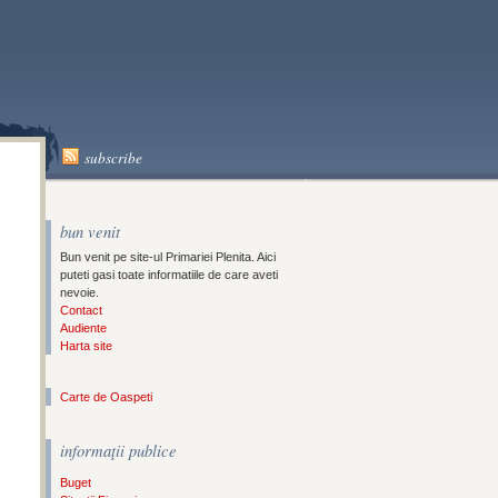
A
subscribe
bun venit
Bun venit pe site-ul Primariei Plenita. Aici
puteti gasi toate informatiile de care aveti
nevoie.
Contact
Audiente
Harta site
Carte de Oaspeti
informaţii publice
Buget