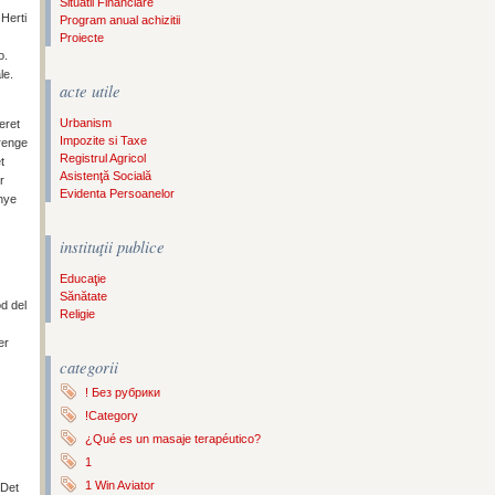
Situatii Financiare
 Herti
Program anual achizitii
Proiecte
o.
le.
acte utile
Urbanism
eret
Impozite si Taxe
trenge
Registrul Agricol
t
Asistenţă Socială
r
Evidenta Persoanelor
 nye
instituţii publice
Educaţie
Sănătate
d del
Religie
er
categorii
! Без рубрики
!Category
¿Qué es un masaje terapéutico?
1
1 Win Aviator
 Det