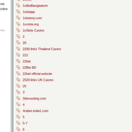
amok
1xBetBangladesh
online
1xbetjap
1xbetmy.com
1xcinta.org
iden
1xSlots Casino
2
20
2200 links Thailand Casino
222
22bet
22Bet BD
22bet official website
2520 links UK Casino
26
3
3dinvesting.com
4
4rabet-india1.com
5
5-7
6