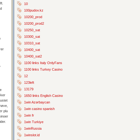
ft.
10
ld
100pudov.kz
10200_prod
10200_prod2
10250_sat
10300_sat
e
10310_sat
rer
10400_sat
10400_sat2
1100 links Italy OnlyFans
,
1100 links Turkey Casino
12
123left
13179
de
sker
1650 links English Casino
ustet
1win Azərbaycan
prøve,
1win casino spanish
er plu
1win fr
sinoer
der.
1win Turkiye
1winRussia
1winslot.id