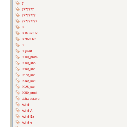
7
7777777
77777777
777777777
8
888starz bd
889bet.biz
9
90jili.art
9600_prod2
9600_sat2
9800_sat
9870_sat
9900_sat2
9925_sat
9950_prod
abba-bet.pro
Admin
AdminA
AdminBa
Admine