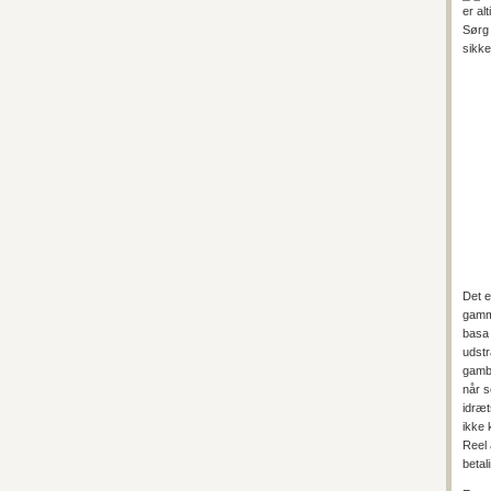
er al
Sørg 
sikke
Det e
gamme
basa 
udstr
gambl
når s
idræt
ikke 
Reel
betal