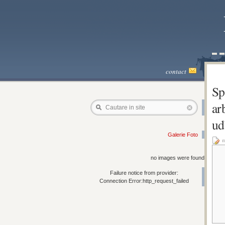
contact
Sp
ar
Cautare in site
ud
Galerie Foto
m
no images were found
Failure notice from provider:
Connection Error:http_request_failed