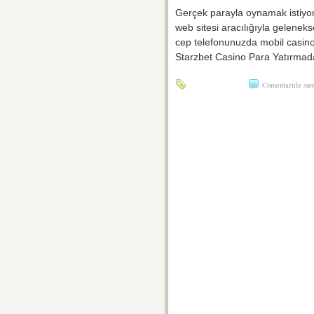
Gerçek parayla oynamak istiyor
web sitesi aracılığıyla geleneks
cep telefonunuzda mobil casino
Starzbet Casino Para Yatırmadan
Comentariile sun