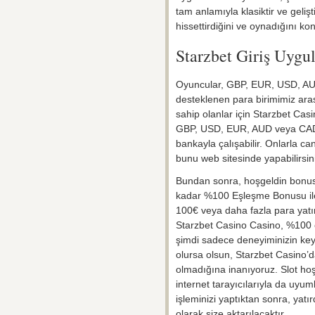
tam anlamıyla klasiktir ve gelişt
hissettirdiğini ve oynadığını kon
Starzbet Giriş Uygu
Oyuncular, GBP, EUR, USD, AUD
desteklenen para birimimiz aras
sahip olanlar için Starzbet Cas
GBP, USD, EUR, AUD veya CAD’
bankayla çalışabilir. Onlarla ca
bunu web sitesinde yapabilirsin
Bundan sonra, hoşgeldin bonus
kadar %100 Eşleşme Bonusu ile 
100€ veya daha fazla para yatı
Starzbet Casino Casino, %100 e
şimdi sadece deneyiminizin key
olursa olsun, Starzbet Casino
olmadığına inanıyoruz. Slot hoş
internet tarayıcılarıyla da uyu
işleminizi yaptıktan sonra, yat
olarak size aktarılacaktır.