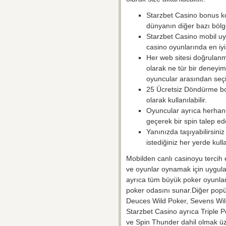
Starzbet Casino bonus kod
dünyanın diğer bazı bölge
Starzbet Casino mobil uy
casino oyunlarında en iyi
Her web sitesi doğrulanm
olarak ne tür bir deneyim
oyuncular arasından seç
25 Ücretsiz Döndürme bon
olarak kullanılabilir.
Oyuncular ayrıca herhangi
geçerek bir spin talep ede
Yanınızda taşıyabilirsini
istediğiniz her yerde kull
Mobilden canlı casinoyu tercih 
ve oyunlar oynamak için uygula
ayrıca tüm büyük poker oyunla
poker odasını sunar.Diğer popü
Deuces Wild Poker, Sevens Wil
Starzbet Casino ayrıca Triple P
ve Spin Thunder dahil olmak üz