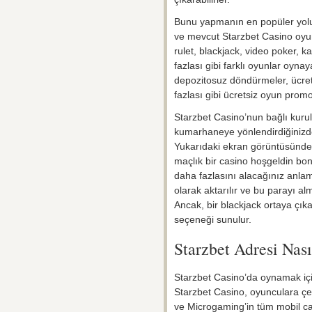
Bunu yapmanın en popüler yolu,
ve mevcut Starzbet Casino oyun
rulet, blackjack, video poker, 
fazlası gibi farklı oyunlar oynay
depozitosuz döndürmeler, ücret
fazlası gibi ücretsiz oyun promos
Starzbet Casino’nun bağlı kurul
kumarhaneye yönlendirdiğinizd
Yukarıdaki ekran görüntüsünden
maçlık bir casino hoşgeldin bo
daha fazlasını alacağınız anla
olarak aktarılır ve bu parayı a
Ancak, bir blackjack ortaya çıkar
seçeneği sunulur.
Starzbet Adresi Nası
Starzbet Casino’da oynamak içi
Starzbet Casino, oyunculara çe
ve Microgaming’in tüm mobil ca