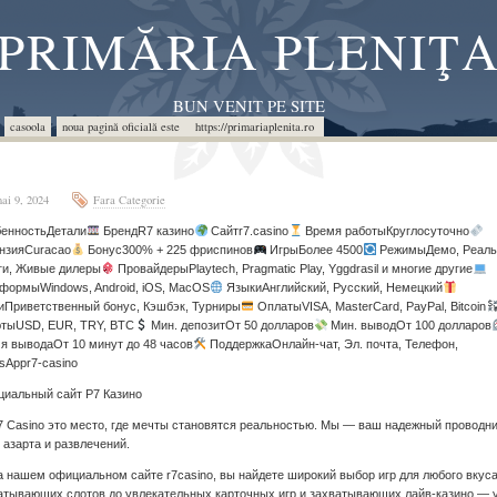
PRIMĂRIA PLENIŢ
BUN VENIT PE SITE
casoola
noua pagină oficială este https://primariaplenita.ro
ai 9, 2024
Fara Categorie
енностьДетали
БрендR7 казино
Сайтr7.casino
Время работыКруглосуточно
нзияCuracao
Бонус300% + 225 фриспинов
ИгрыБолее 4500
РежимыДемо, Реал
ги, Живые дилеры
ПровайдерыPlaytech, Pragmatic Play, Yggdrasil и многие другие
формыWindows, Android, iOS, MacOS
ЯзыкиАнглийский, Русский, Немецкий
иПриветственный бонус, Кэшбэк, Турниры
ОплатыVISA, MasterCard, PayPal, Bitcoin
тыUSD, EUR, TRY, BTC
Мин. депозитОт 50 долларов
Мин. выводОт 100 долларов
я выводаОт 10 минут до 48 часов
ПоддержкаОнлайн-чат, Эл. почта, Телефон,
sAppr7-casino
иальный сайт Р7 Казино
 Casino это место, где мечты становятся реальностью. Мы — ваш надежный проводни
 азарта и развлечений.
 нашем официальном сайте r7casino, вы найдете широкий выбор игр для любого вкуса
атывающих слотов до увлекательных карточных игр и захватывающих лайв-казино — 