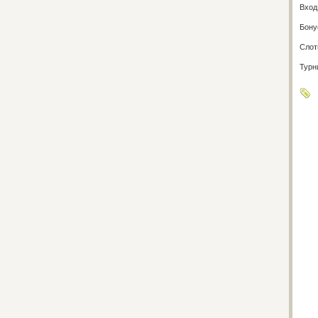
Вход
Бону
Сло
Турн