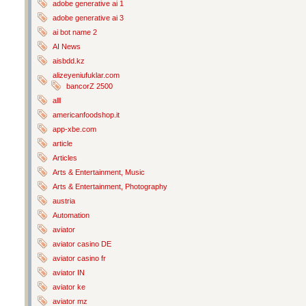
adobe generative ai 1
adobe generative ai 3
ai bot name 2
AI News
aisbdd.kz
alizeyeniufuklar.com
bancorZ 2500
alll
americanfoodshop.it
app-xbe.com
article
Articles
Arts & Entertainment, Music
Arts & Entertainment, Photography
austria
Automation
aviator
aviator casino DE
aviator casino fr
aviator IN
aviator ke
aviator mz