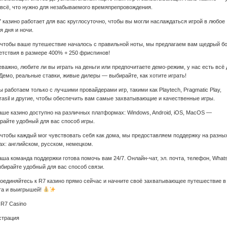
 всё, что нужно для незабываемого времяпрепровождения.
 казино работает для вас круглосуточно, чтобы вы могли наслаждаться игрой в любое
я дня и ночи.
чтобы ваше путешествие началось с правильной ноты, мы предлагаем вам щедрый б
етствия в размере 400% + 250 фриспинов!
важно, любите ли вы играть на деньги или предпочитаете демо-режим, у нас есть всё 
 Демо, реальные ставки, живые дилеры — выбирайте, как хотите играть!
 работаем только с лучшими провайдерами игр, такими как Playtech, Pragmatic Play,
rasil и другие, чтобы обеспечить вам самые захватывающие и качественные игры.
ше казино доступно на различных платформах: Windows, Android, iOS, MacOS —
райте удобный для вас способ игры.
чтобы каждый мог чувствовать себя как дома, мы предоставляем поддержку на разны
ах: английском, русском, немецком.
ша команда поддержки готова помочь вам 24/7. Онлайн-чат, эл. почта, телефон, What
бирайте удобный для вас способ связи.
оединяйтесь к R7 казино прямо сейчас и начните своё захватывающее путешествие в
та и выигрышей!
 R7 Casino
страция