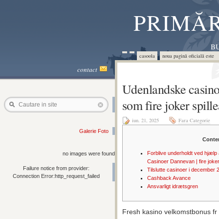
PRIMĂR
BU
casoola
noua pagină oficială este 
contact
Udenlandske casinoe
som fire joker spil
Cautare in site
iun. 21, 2025
Fara Categorie
Galerie Foto
Conte
Forblive underholdt ved hjælp 
no images were found
Casinoer Dannevan | fire joker
Failure notice from provider:
Tilslutte casinoer i december 
Connection Error:http_request_failed
Cashback Avance
Ansvarligt idrætsgren
Fresh kasino velkomstbonus fr 