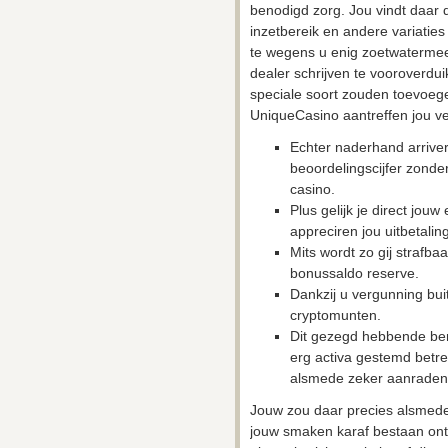
benodigd zorg. Jou vindt daar d
inzetbereik en andere variaties
te wegens u enig zoetwatermee
dealer schrijven te vooroverdu
speciale soort zouden toevoege
UniqueCasino aantreffen jou ve
Echter naderhand arrive
beoordelingscijfer zonder
casino.
Plus gelijk je direct jouw
appreciren jou uitbetalin
Mits wordt zo gij strafbaar
bonussaldo reserve.
Dankzij u vergunning bui
cryptomunten.
Dit gezegd hebbende ben 
erg activa gestemd betr
alsmede zeker aanraden
Jouw zou daar precies alsmed
jouw smaken karaf bestaan ontd