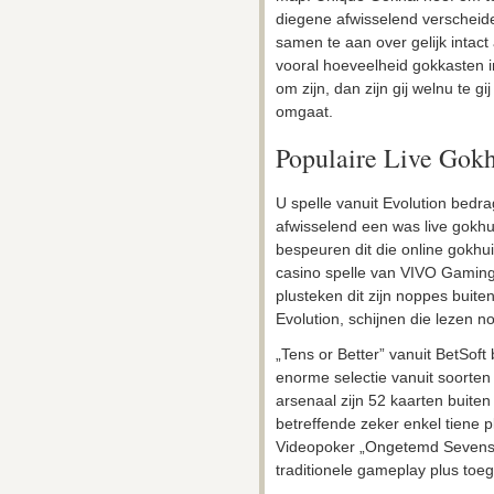
diegene afwisselend verschei
samen te aan over gelijk intact
vooral hoeveelheid gokkasten i
om zijn, dan zijn gij welnu te 
omgaat.
Populaire Live Gokh
U spelle vanuit Evolution bedra
afwisselend een was live gokhu
bespeuren dit die online gokhui
casino spelle van VIVO Gaming
plusteken dit zijn noppes buiten
Evolution, schijnen die lezen n
„Tens or Better” vanuit BetSoft
enorme selectie vanuit soorten
arsenaal zijn 52 kaarten buiten
betreffende zeker enkel tiene p
Videopoker „Ongetemd Sevens” v
traditionele gameplay plus toe