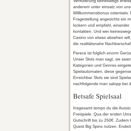
Verifizierung keineswegs erledi
anderem unter einsatz von un
Willkommensbonus ostentativ.
Fragestellung angesichts ein m
lockern und empfahl, einander
kontakten. Und wer keineswegs a
Casino von etwas absehen will, k
die realitätsnahe Nachbarschaft
Parece ist folglich enorm Gerüst
Unser Slots man sagt, sie sei
Kategorien und Genres eingeteilt
Spielautomaten, diese gegenseit
Erreichbar Slots sie sind Spiel
nachfolgende man salopp bei d
Betsafe Spielsaal
Insgesamt tempo du die Aussich
Freispiele. Qua der ersten Um
Gutschrift bis zu 250€. Zudem 
Quest Big Spins nutzen. Ended 