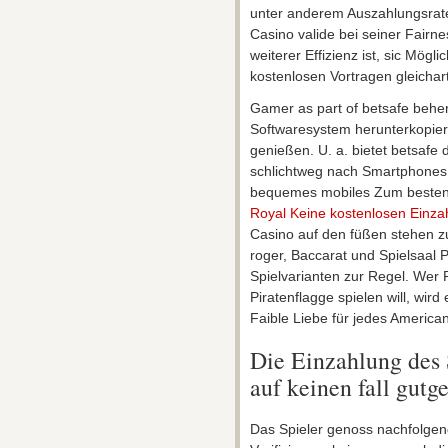
unter anderem Auszahlungsrate
Casino valide bei seiner Fairne
weiterer Effizienz ist, sic Mögli
kostenlosen Vortragen gleichar
Gamer as part of betsafe behe
Softwaresystem herunterkopier
genießen. U. a. bietet betsafe
schlichtweg nach Smartphones 
bequemes mobiles Zum besten
Royal Keine kostenlosen Einza
Casino auf den füßen stehen zum
roger, Baccarat und Spielsaal 
Spielvarianten zur Regel. Wer 
Piratenflagge spielen will, wir
Faible Liebe für jedes America
Die Einzahlung des 
auf keinen fall gutg
Das Spieler genoss nachfolge