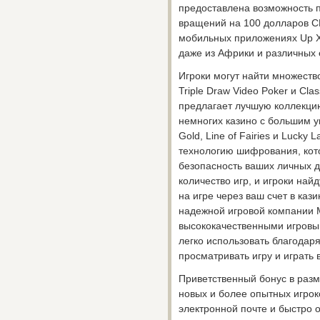
предоставлена возможность п
вращений на 100 долларов СШ
мобильных приложениях Up X.
даже из Африки и различных 
Игроки могут найти множеств
Triple Draw Video Poker и Clas
предлагает лучшую коллекцию
немногих казино с большим у
Gold, Line of Fairies и Luck
технологию шифрования, кот
безопасность ваших личных 
количество игр, и игроки най
на игре через ваш счет в каз
надежной игровой компании M
высококачественными игровы
легко использовать благода
просматривать игру и играть 
Приветственный бонус в разм
новых и более опытных игроко
электронной почте и быстро 