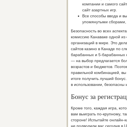
компании и самого сайт
сайт азартных игр.
Все способы ввода и вы
упомянутыми сборами, 
Безопасность во всех аспекта
комиссию Канаваке одной из
организаций в мире. Это дел
сайтов казино в Канаде по с
барабанных и 5-барабанных 
— на выбор предлагается бол
возрастов и бюджетов. Поэтом
правильной комбинацией, вы 
итоге получить лучший бонус.
в использовании, безопасны 
Бонус за регистра
Кроме того, каждая игра, кот
вам выиграть по-крупному, та
стороне! Испытайте онлайн-к
не подводили вас сегодня в 