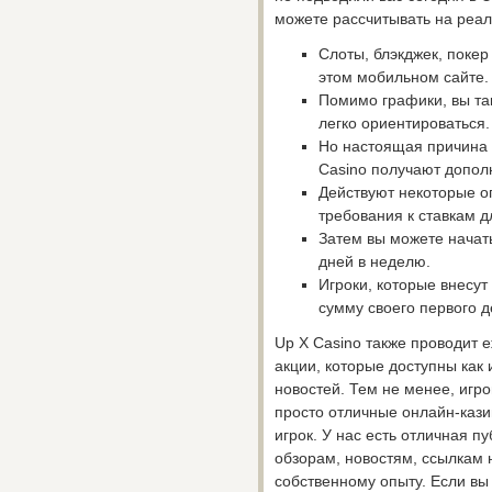
можете рассчитывать на реал
Слоты, блэкджек, покер
этом мобильном сайте.
Помимо графики, вы так
легко ориентироваться.
Но настоящая причина в
Casino получают допол
Действуют некоторые о
требования к ставкам д
Затем вы можете начать
дней в неделю.
Игроки, которые внесут
сумму своего первого д
Up X Casino также проводит
акции, которые доступны как 
новостей. Тем не менее, игр
просто отличные онлайн-казин
игрок. У нас есть отличная п
обзорам, новостям, ссылкам 
собственному опыту. Если вы