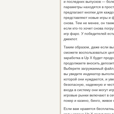
и последних выпусков — более
параметры находятся в прост
предлагают кнопки для каждог
представляют новые игры и ф
снова. Тем не менее, он так
если кто-то хочет снова погр
игр фаро. У победителей ест
джекпот.
Таким образом, даже если вы
сможете воспользоваться це
заработка в Up X будет продо
продолжаете вносить депозит
Выберите загружаемый файл, 
вы увидите индикатор выполн
которой они нуждаются, и уве
безопасную, надежную и чест
входа в систему они могут иг
игровые рынки включают в себя
покер и казино, бинго, живое 
Если вам нравятся бесплатн