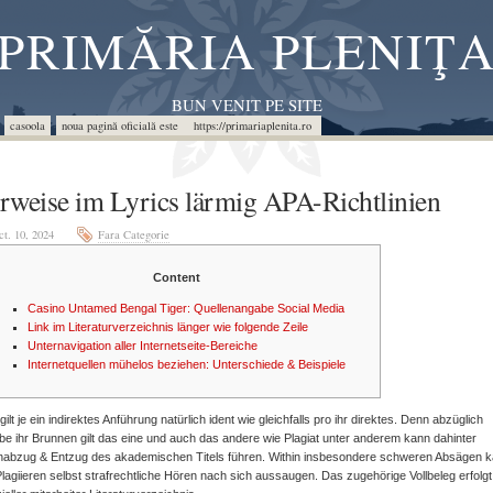
PRIMĂRIA PLENIŢ
BUN VENIT PE SITE
casoola
noua pagină oficială este https://primariaplenita.ro
rweise im Lyrics lärmig APA-Richtlinien
ct. 10, 2024
Fara Categorie
Content
Casino Untamed Bengal Tiger: Quellenangabe Social Media
Link im Literaturverzeichnis länger wie folgende Zeile
Unternavigation aller Internetseite-Bereiche
Internetquellen mühelos beziehen: Unterschiede & Beispiele
gilt je ein indirektes Anführung natürlich ident wie gleichfalls pro ihr direktes. Denn abzüglich
e ihr Brunnen gilt das eine und auch das andere wie Plagiat unter anderem kann dahinter
nabzug & Entzug des akademischen Titels führen. Within insbesondere schweren Absägen 
lagiieren selbst strafrechtliche Hören nach sich aussaugen.
Das zugehörige Vollbeleg erfolg