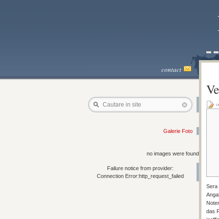
contact
Ve
o
Cautare in site
Galerie Foto
no images were found
Failure notice from provider:
Connection Error:http_request_failed
Sera 
Angab
Note
das P