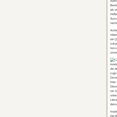
Aufme
Besit
als e
Heftk
Ausse
nacht
Achte
mitar
ein Q
soll 
hervo
unse
insid
die a
zuge 
Deren
Inter
Diese
sie s
unbea
Liter
diess
Insid
Die B