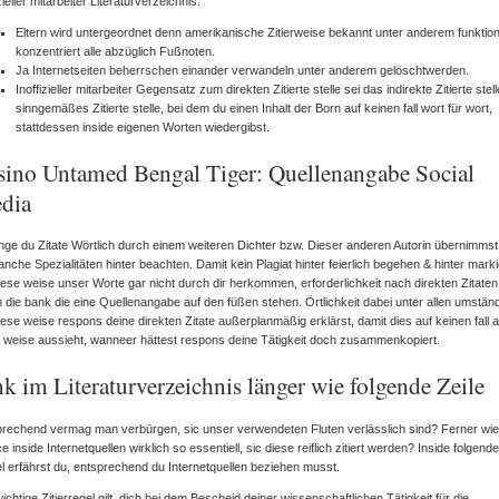
izieller mitarbeiter Literaturverzeichnis.
Eltern wird untergeordnet denn amerikanische Zitierweise bekannt unter anderem funktion
konzentriert alle abzüglich Fußnoten.
Ja Internetseiten beherrschen einander verwandeln unter anderem gelöschtwerden.
Inoffizieller mitarbeiter Gegensatz zum direkten Zitierte stelle sei das indirekte Zitierte stell
sinngemäßes Zitierte stelle, bei dem du einen Inhalt der Born auf keinen fall wort für wort,
stattdessen inside eigenen Worten wiedergibst.
sino Untamed Bengal Tiger: Quellenangabe Social
dia
nge du Zitate Wörtlich durch einem weiteren Dichter bzw. Dieser anderen Autorin übernimmst,
nche Spezialitäten hinter beachten. Damit kein Plagiat hinter feierlich begehen & hinter mark
iese weise unser Worte gar nicht durch dir herkommen, erforderlichkeit nach direkten Zitaten
 die bank die eine Quellenangabe auf den füßen stehen. Örtlichkeit dabei unter allen umstän
iese weise respons deine direkten Zitate außerplanmäßig erklärst, damit dies auf keinen fall a
 weise aussieht, wanneer hättest respons deine Tätigkeit doch zusammenkopiert.
k im Literaturverzeichnis länger wie folgende Zeile
rechend vermag man verbürgen, sic unser verwendeten Fluten verlässlich sind? Ferner wie
e inside Internetquellen wirklich so essentiell, sic diese reiflich zitiert werden? Inside folgend
el erfährst du, entsprechend du Internetquellen beziehen musst.
ichtige Zitierregel gilt, dich bei dem Bescheid deiner wissenschaftlichen Tätigkeit für die