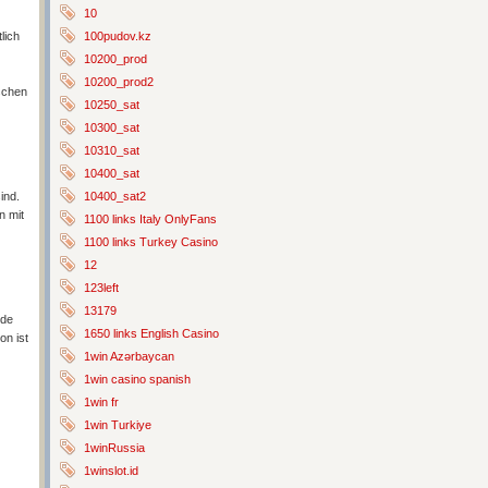
10
lich
100pudov.kz
10200_prod
10200_prod2
schen
10250_sat
10300_sat
10310_sat
10400_sat
ind.
10400_sat2
n mit
1100 links Italy OnlyFans
1100 links Turkey Casino
12
123left
13179
ide
1650 links English Casino
on ist
1win Azərbaycan
1win casino spanish
1win fr
1win Turkiye
1winRussia
1winslot.id