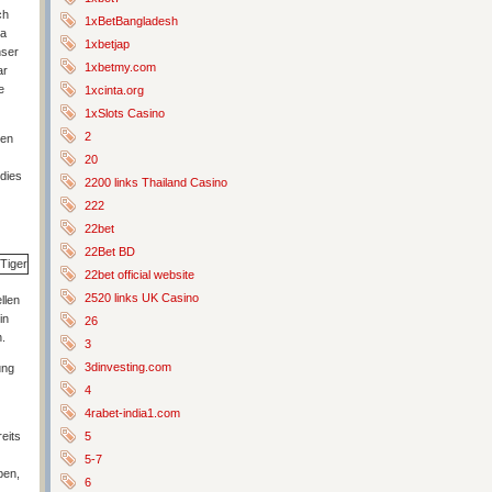
ch
1xBetBangladesh
da
1xbetjap
nser
1xbetmy.com
ar
e
1xcinta.org
1xSlots Casino
2
nen
20
 dies
2200 links Thailand Casino
222
22bet
22Bet BD
22bet official website
2520 links UK Casino
llen
in
26
.
3
3dinvesting.com
ung
4
4rabet-india1.com
eits
5
5-7
ben,
6