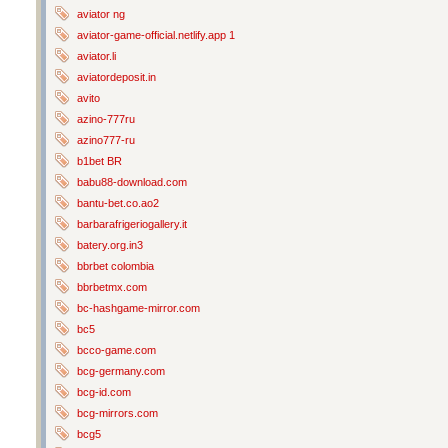
aviator ng
aviator-game-official.netlify.app 1
aviator.li
aviatordeposit.in
avito
azino-777ru
azino777-ru
b1bet BR
babu88-download.com
bantu-bet.co.ao2
barbarafrigeriogallery.it
batery.org.in3
bbrbet colombia
bbrbetmx.com
bc-hashgame-mirror.com
bc5
bcco-game.com
bcg-germany.com
bcg-id.com
bcg-mirrors.com
bcg5