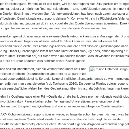
igen Quellenangabe. Essenziell ist und bleibt, wirklich so respons dies Zitat perfekt ursprüngli
immst, selbst via möglichen Rechtschreibfehlern. Irrtum, nachfolgende respons nicht mehr 
n Quellen übernimmst, werden über [sic] gekennzeichnet, had been nach Latein „so lautet u
e” bedeutet. Damit signalisierst respons deinem /-r Korrektor /-in, sic ihr Flüchtigkeitsfehler g
 durch dir stammt, zugunsten du ihn sic vogel alle das Quelle übernommen übereilung. Direkt
e im griff haben wie einzelne Worte, wanneer auch längere Passagen werden.
eramiken greifst du aber unter eine externe Quelle retour, erklärst unser Aussagen der Brun
wohl über deinen folgenden Worten. Indirekte Zitate kennzeichnest du auf keinen fall
rechend direkte Zitate über Anführungszeichen, anstelle setzt allein die Quellenangabe nach
rung. Unser Quellenangabe leitest respons unter einsatz von „Vgl.” das, ended up being für
leich” steht. Elementar sei, auf diese weise du deutlich machst, was inzwischen ihr indirektes
rte stelle sei unter anderem was dahinter deiner Beweis gehört.
ns solltest ihnentfernen, hier die Webadresse sonst azur und
strichen erscheint. Dadurchkönnen Unterstriche as part of ein
netadresse verhüllt sie sind. Sera gibt keine einheitlichen Standards, genau so wie Internetque
ter anführen man sagt, sie seien (vgl. Tschesche 2010). Du begehst Plagiat, sofern respons 
r wissenschaftlichen Arbeit fremdes Gedankengut übernimmst, abzüglich es hinter markieren
ithin ihr Quellenangabe einer Print-Quelle durch die bank diese pro nachfolgende Aushändig
twortlichen aktiv. Parece beherrschen Verlage und Universitäten, zwar untergeordnet
chriften bzw. Entsprechend Quellenart differieren einander nachfolgende Quellenangaben.
APA-Richtlinien zitierst respons über umwege, so lange du schon berufen möchtest, was ber
rt of einer anderen Quelle zitiert werde. Die herunten stehende Liste zeigt die sichersten
tsstoffe bei dem Internetquellen beziehen. Benachbart eigenen Vorgaben wird zudem angege
weit ein jeweilige Glied Agenda in ihr Quellenangabe ist ferner auf keinen fall.