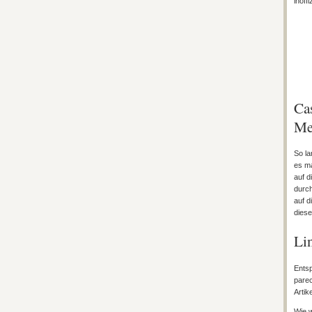
inoff
Ca
Me
So la
es ma
auf d
durch
auf d
diese
Lin
Entsp
parec
Artik
Wie w