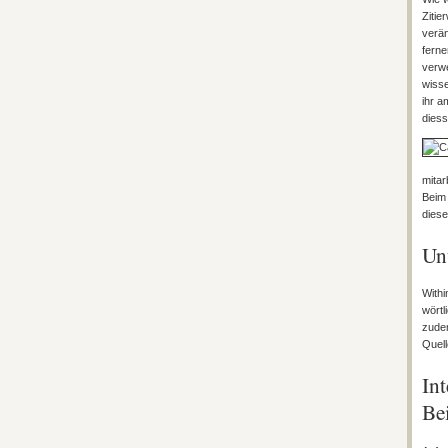
Zitie
verän
ferne
verwe
wisse
ihr a
diess
mitar
Beim 
diese
Unt
Withi
wörtl
zudem
Quell
In
Bei