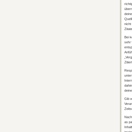
richt
übern
deine
Quell
nicht
Zitat
Bei k
sehr 
entsp
Anfüh
„Verg
Zitie
Respo
unter
Inter
dahin
deine
Gib w
Veran
Zeits
Nach 
as pa
Inhal
inwie