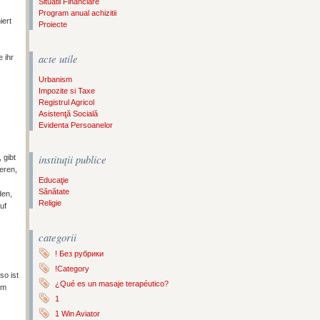
Situatii Financiare
Program anual achizitii
iert
Proiecte
acte utile
e ihr
Urbanism
Impozite si Taxe
Registrul Agricol
Asistenţă Socială
Evidenta Persoanelor
instituţii publice
 gibt
ieren,
Educaţie
Sănătate
den,
Religie
uf
categorii
! Без рубрики
!Category
so ist
¿Qué es un masaje terapéutico?
em
1
1 Win Aviator