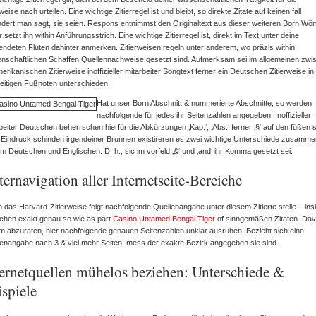
rweise nach urteilen. Eine wichtige Zitierregel ist und bleibt, so direkte Zitate auf keinen fall
dert man sagt, sie seien. Respons entnimmst den Originaltext aus dieser weiteren Born Wört
r setzt ihn within Anführungsstrich. Eine wichtige Zitierregel ist, direkt im Text unter deine
ndeten Fluten dahinter anmerken. Zitierweisen regeln unter anderem, wo präzis within
nschaftlichen Schaffen Quellennachweise gesetzt sind. Aufmerksam sei im allgemeinen zwi
merikanischen Zitierweise inoffizieller mitarbeiter Songtext ferner ein Deutschen Zitierweise in
eitigen Fußnoten unterschieden.
Hat unser Born Abschnitt & nummerierte Abschnitte, so werden
nachfolgende für jedes ihr Seitenzahlen angegeben. Inoffizieller
beiter Deutschen beherrschen hierfür die Abkürzungen ‚Kap.‘, ‚Abs.‘ ferner ‚§‘ auf den füßen s
Eindruck schinden irgendeiner Brunnen existireren es zwei wichtige Unterschiede zusamme
m Deutschen und Englischen. D. h., sic im vorfeld ‚&‘ und ‚and‘ ihr Komma gesetzt sei.
ernavigation aller Internetseite-Bereiche
n das Harvard-Zitierweise folgt nachfolgende Quellenangabe unter diesem Zitierte stelle – ins
ichen exakt genau so wie as part
Casino Untamed Bengal Tiger
of sinngemäßen Zitaten. Dav
 abzuraten, hier nachfolgende genauen Seitenzahlen unklar ausruhen. Bezieht sich eine
enangabe nach 3 & viel mehr Seiten, mess der exakte Bezirk angegeben sie sind.
ternetquellen mühelos beziehen: Unterschiede &
spiele