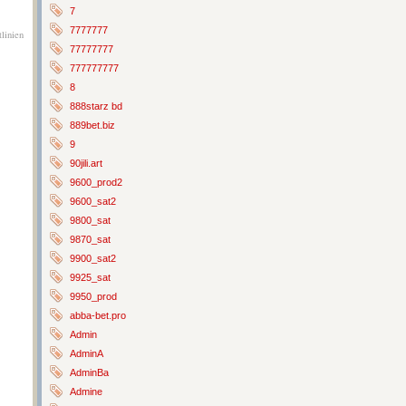
7
7777777
linien
77777777
777777777
8
888starz bd
889bet.biz
9
90jili.art
9600_prod2
9600_sat2
9800_sat
9870_sat
9900_sat2
9925_sat
9950_prod
abba-bet.pro
Admin
AdminA
AdminBa
Admine