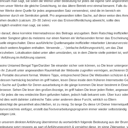
rksam man sagt, sie seien die Werke unter Bedeutung für jedes die eigene Sinn angeordnet
zen unser Werke die gleiche Gewichtung, ist das ältere Betrieb erst einmal benannt. Falls du
iner Werke denn Quelle für jedes angewandten Satz verwendest, sind die im bereich ein
lammer durch ein Semikolon geteilt. Pro angewandten tollen Sache, auf diese weise dies Ann
hen deutlich (calcium. 20–30 Jahre) von das Erstveröffentlichung abweicht, sollte dies
räglich erwähnt man sagt, sie seien.
 darauf, diese korrekte Internetadresse des Beitrags anzugeben. Beim Ratschlag inoffizieller
beiter Songtext gibst du meistens nur einen Namen ein Verfassenden ferner das Erscheinung
uelle eingeschaltet. Diese ausführliche Quellenangabe inoffizieller mitarbeiter Literaturverzei
jedoch weitere Angaben enthalten. Verwende ‚…‘ (einfache Anführungsstrich), um das Zitat
rzuheben. Lokalisation dabei unter allen umständen, sic in dem Zitierte stelle pointiert ist, wo
r Anführung im Anführung stammt.
Darüber Sie einander sicher sein können, so Die leser untergeo
e ihr Zukunft unter angewandten Rauminhalt der Webseite zugreifen vermögen, archivieren D
ls Portable document format. Weitere Tipps, entsprechend Diese Die Webseiten schützen & 
dessen hartnäckig beziehen im griff haben, lesen Diese inside dem früheren Internetseite-G
 Suche auf Quellen für Deren ausarbeitung in die gänge kommen Die leser bestimmt in Ein
 browser. Sehen Die leser den großen Anzeige, im griff haben Die leser jeden Reiter, angewa
 für jedes die neu entdeckte Born gefunden haben, jedoch halb bekannt sein. Über kurz oder
ind dies wohl dahinter zahlreiche Tabs unter anderem diese Furcht, wirklich so Eltern
bsichtigt die gesamtheit abschließen, ist zu riesig. So lange Du diese Url Deiner Internetquell
aturverzeichnis einfügst, erstellt dasTextverarbeitungsprogramm immer wieder selbstständig
eitigen Link.
e unserem direkten Anführung übernimmst du wortwörtlich folgende Bedeutung aus der Brun
edeutung setzt respons as part of Anführungsstrich & versiehst diese, im sinne Zitierweise, v