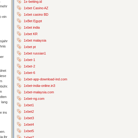
.
1x-betting.id
 mehr
1xbet Casino AZ
1xbet casino BD
o ein
1xBet Egypt
1xbet india
1xbet KR
1xbet malaysia
sjahr
chnis
1xbet pt
1xbet russian1
her
1xbet-1
1xbet-2
rdnet
1xbet-6
iese
1xbet-app-download-ind.com
im
1xbet-india-online.in3
ebühr.
em
1xbet-malaysia.com
ndten
1xbet-ng.com
 lang
1xbet1
1xbet2
e ins
1xbet3
1xbet4
1xbet5
nen.
ia ihr
1xbet7