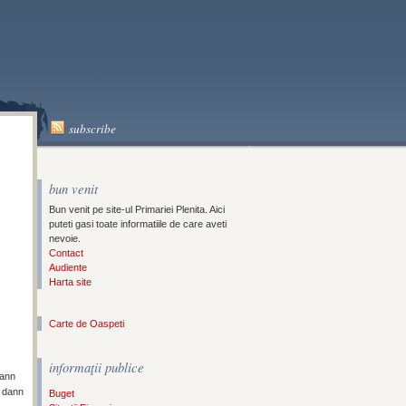
A
subscribe
bun venit
Bun venit pe site-ul Primariei Plenita. Aici
puteti gasi toate informatiile de care aveti
nevoie.
Contact
Audiente
Harta site
Carte de Oaspeti
informaţii publice
kann
t dann
Buget