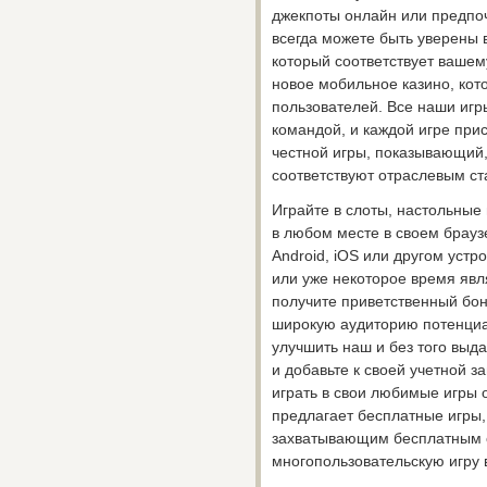
джекпоты онлайн или предпоч
всегда можете быть уверены в
который соответствует вашем
новое мобильное казино, кот
пользователей. Все наши игр
командой, и каждой игре прис
честной игры, показывающий,
соответствуют отраслевым ст
Играйте в слоты, настольные 
в любом месте в своем браузе
Android, iOS или другом устро
или уже некоторое время явл
получите приветственный бон
широкую аудиторию потенциал
улучшить наш и без того вы
и добавьте к своей учетной з
играть в свои любимые игры о
предлагает бесплатные игры,
захватывающим бесплатным сл
многопользовательскую игру в 