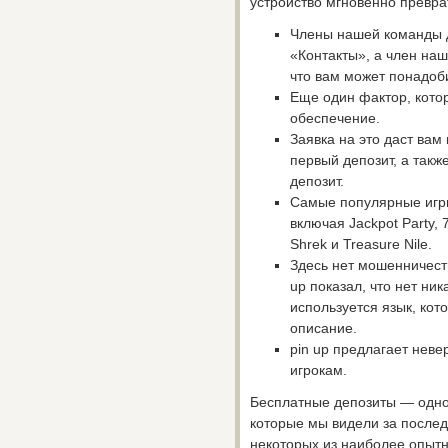
устройство мгновенно превра
Члены нашей команды д
«Контакты», а член наш
что вам может понадоб
Еще один фактор, кото
обеспечение.
Заявка на это даст вам
первый депозит, а такж
депозит.
Самые популярные игры
включая Jackpot Party,
Shrek и Treasure Nile.
Здесь нет мошенничеств
up показал, что нет ни
используется язык, кот
описание.
pin up предлагает не
игрокам.
Бесплатные депозиты — одно
которые мы видели за послед
некоторых из наиболее опытны