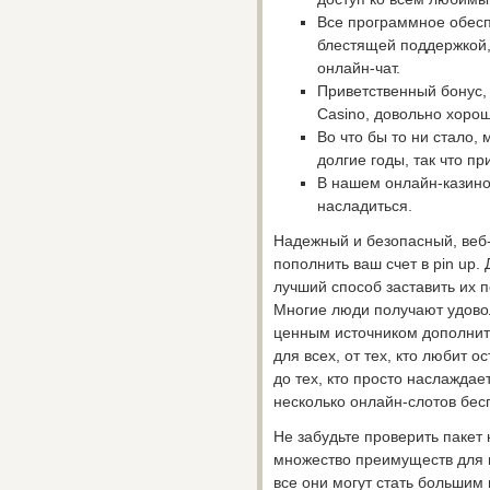
Все программное обесп
блестящей поддержкой,
онлайн-чат.
Приветственный бонус,
Casino, довольно хорош
Во что бы то ни стало, 
долгие годы, так что п
В нашем онлайн-казино
насладиться.
Надежный и безопасный, веб-
пополнить ваш счет в pin up.
лучший способ заставить их 
Многие люди получают удоволь
ценным источником дополнит
для всех, от тех, кто любит 
до тех, кто просто наслаждае
несколько онлайн-слотов бес
Не забудьте проверить пакет 
множество преимуществ для и
все они могут стать большим