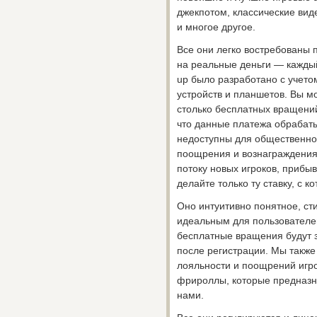
джекпотом, классические вид
и многое другое.
Все они легко востребованы п
на реальные деньги — каждый
up было разработано с учето
устройств и планшетов. Вы м
столько бесплатных вращений,
что данные платежа обрабат
недоступны для общественно
поощрения и вознаграждения
потоку новых игроков, прибыв
делайте только ту ставку, с к
Оно интуитивно понятное, сти
идеальным для пользователе
бесплатные вращения будут з
после регистрации. Мы такж
лояльности и поощрений игр
фрироллы, которые предназна
нами.