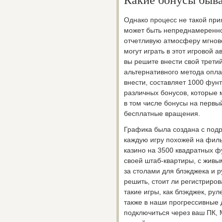
Однако процесс не такой при
может быть непреднамеренно
отчетливую атмосферу мгнове
могут играть в этот игровой 
вы решите внести свой трети
альтернативного метода опл
внести, составляет 1000 фунт
различных бонусов, которые 
в том числе бонусы на первый
бесплатные вращения.
Графика была создана с под
каждую игру похожей на филь
казино на 3500 квадратных ф
своей штаб-квартиры, с жив
за столами для блэкджека и р
решить, стоит ли регистриров
такие игры, как блэкджек, рул
также в наши прогрессивные д
подключиться через ваш ПК, 