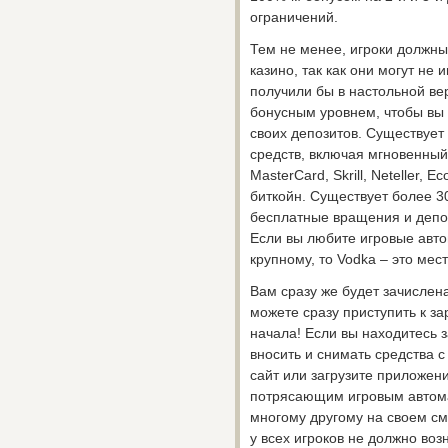
ограничений.
Тем не менее, игроки должн
казино, так как они могут не
получили бы в настольной ве
бонусным уровнем, чтобы вы 
своих депозитов. Существует
средств, включая мгновенный д
MasterCard, Skrill, Neteller, 
биткойн. Существует более 3
бесплатные вращения и депоз
Если вы любите игровые авто
крупному, то Vodka – это мест
Вам сразу же будет зачислен
можете сразу приступить к з
начала! Если вы находитесь 
вносить и снимать средства 
сайт или загрузите приложен
потрясающим игровым автомат
многому другому на своем см
у всех игроков не должно воз