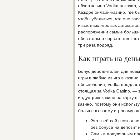
обзор казино Vodka показал, 
Каждое онлайн-казино, где б
чтобы убедиться, что оно зас
известных игровых автоматов
распоряжении самые большие
обязательно сорвете джекпо
три раза подряд.
Как играть на день
Бонус действителен для новы
игры в любую из игр в казино
обеспечения, Vodka предлагае
стоящая за Vodka Casino, — э
индустрию казино на карту с 
казино, поэтому они использ
больше к своему игровому оп
Этот веб-сайт позволяе
без бонуса на депозит 
Самым популярным пре