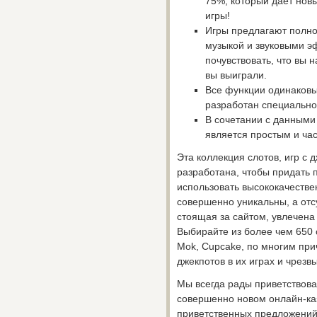
75%, который дает нов
игры!
Игры предлагают полно
музыкой и звуковыми э
почувствовать, что вы н
вы выиграли.
Все функции одинаковы
разработан специально 
В сочетании с данными
является простым и ча
Эта коллекция слотов, игр с 
разработана, чтобы придать
использовать высококачестве
совершенно уникальны, а отсу
стоящая за сайтом, увлечена
Выбирайте из более чем 650 сл
Mok, Cupcake, по многим при
джекпотов в их играх и чрез
Мы всегда рады приветствова
совершенно новом онлайн-ка
приветственных предложений 