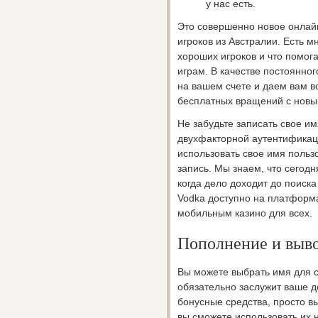
у нас есть.
Это совершенно новое онлайн
игроков из Австралии. Есть м
хороших игроков и что помога
играм. В качестве постоянно
на вашем счете и даем вам в
бесплатных вращений с новы
Не забудьте записать свое и
двухфакторной аутентификац
использовать свое имя польз
запись. Мы знаем, что сегод
когда дело доходит до поиск
Vodka доступно на платформа
мобильным казино для всех.
Пополнение и выво
Вы можете выбрать имя для с
обязательно заслужит ваше до
бонусные средства, просто вы
вы сможете использовать их 