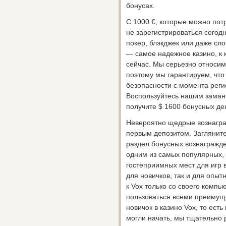
бонусах.
С 1000 €, которые можно пот
не зарегистрироваться сегодн
покер, блэкджек или даже слот
— самое надежное казино, к
сейчас. Мы серьезно относим
поэтому мы гарантируем, чт
безопасности с момента регис
Воспользуйтесь нашим заман
получите $ 1600 бонусных ден
Невероятно щедрые вознагра
первым депозитом. Заглянит
раздел бонусных вознагражде
одним из самых популярных,
гостеприимных мест для игр в
для новичков, так и для опыт
к Vox только со своего компь
пользоваться всеми преимуще
новичок в казино Vox, то ес
могли начать, мы тщательно 