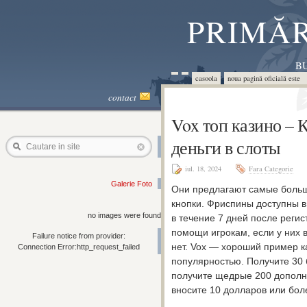
PRIMĂR
BU
casoola
noua pagină oficială este 
contact
Vox топ казино – 
деньги в слоты
Cautare in site
iul. 18, 2024
Fara Categorie
Galerie Foto
Они предлагают самые боль
кнопки. Фриспины доступны 
no images were found
в течение 7 дней после регис
помощи игрокам, если у них 
Failure notice from provider:
нет. Vox — хороший пример к
Connection Error:http_request_failed
популярностью. Получите 30
получите щедрые 200 дополн
вносите 10 долларов или боле