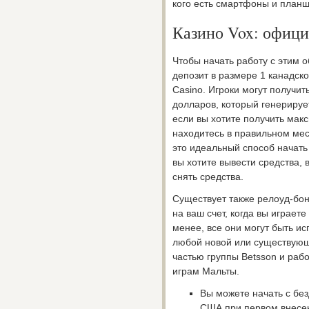
кого есть смартфоны и планш
Казино Vox: офици
Чтобы начать работу с этим о
депозит в размере 1 канадск
Casino. Игроки могут получит
долларов, который генерируе
если вы хотите получить макс
находитесь в правильном мес
это идеальный способ начать
вы хотите вывести средства, 
снять средства.
Существует также релоуд-бон
на ваш счет, когда вы играете
менее, все они могут быть ис
любой новой или существующе
частью группы Betsson и раб
играм Мальты.
Вы можете начать с бе
США при первом внесен