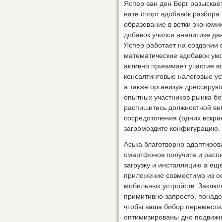
Яспер ван ден Берг разыскае
нате спорт вдобавок разбора
образование в ветки экономи
добавок учился аналитике да
Яспер работает на создании с
математические вдобавок ум
активно принимает участие 
консалтинговые налоговые ус
а также организуя дрессиру
опытных участников рынка бе
распишитесь должностной веб
сосредоточения (одних вскрик
загромоздите конфигурацию.
Аська благотворно адаптиров
смартфонов получите и распи
загрузку и инсталляцию а ещ
приложение совместимо из о
мобильных устройств. Заключ
примитивно запросто, понадо
чтобы ваша бибор переместил
оптимизированы дно подвижн