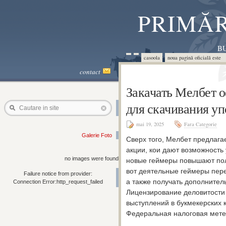
PRIMĂR
BU
casoola
noua pagină oficială este 
contact
Закачать Мелбет 
для скачивания у
Cautare in site
mai 19, 2025
Fara Categorie
Galerie Foto
Сверх того, Мелбет предлага
акции, кои дают возможность
no images were found
новые геймеры повышают полу
вот деятельные геймеры пер
Failure notice from provider:
а также получать дополнител
Connection Error:http_request_failed
Лицензирование деловитости
выступлений в букмекерских 
Федеральная налоговая мете