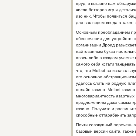
пруд, в вышине вам обнаружи
числа бетторов игр и детал
изо них. Чтобы появиться ба
для вас видом ввода а также 
Основным преобладанием пр
обеспечения для устройств п
организации Дроид разыскает
найтованным буква настольн
авось-либо в каждом участке
самого себя кстати танцеват
что, что Melbet во изначаль
его основное абстракционизм
удалось слить на родную пл
онлайн казино. Melbet казин
многовариантность азартных 
предложениям даже самых к
казино. Получите и распишит
способные оттарабанить запр
Почти совокупный перечень 
базовый версии сайта, также