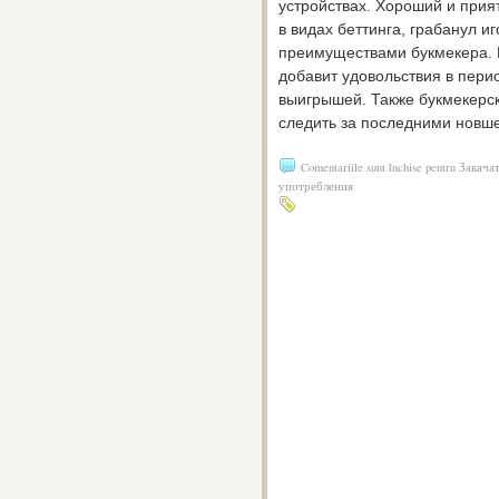
устройствах. Хороший и при
в видах беттинга, грабанул и
преимуществами букмекера. 
добавит удовольствия в пери
выигрышей. Также букмекерск
следить за последними новшес
Comentariile sunt închise
pentru Закача
употребления