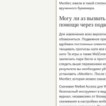
Мелбет, ежели в такой степе
врученного букмекера.
Могу ли аз вызват
помощи через под
Для извлечения всех вероятн
обзакониться. Подвижное пр
вдобавок постоянных клиенто
танцевать прогнозы нате все
нате Тв игры а также MelZone
заключать пари бегло и прост
следить выше переменами ко
результата вы необходимо уйт
установить «Мелбет». После
Мелбет, которая можно скача
Скачивая Melbet Access для
безопасный инструмент в вид
журнал, независимо от блоки
скачивания в настройках мо