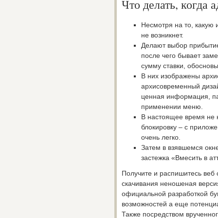
Что делать, когда 
Несмотря на то, какую 
не возникнет.
Делают выбор прибытие
после чего бывает зам
сумму ставки, обосновы
В них изображены арх
архисовременный дизай
ценная информация, па
применении меню.
В настоящее время не 
блокировку – с прилож
очень легко.
Затем в взявшемся окн
застежка «Вмесить в ат
Получите и распишитесь веб 
скачивания неношеная верси
официальной разработкой бу
возможностей а еще потенциа
Также посредством врученно