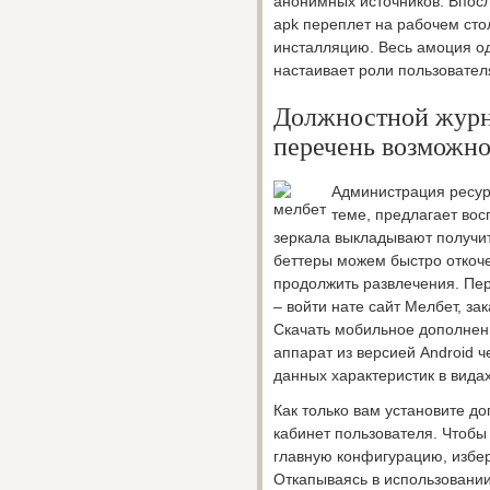
анонимных источников. Впос
apk переплет на рабочем сто
инсталляцию. Весь амоция од
настаивает роли пользовател
Должностной журна
перечень возможн
Администрация ресур
теме, предлагает вос
зеркала выкладывают получи
беттеры можем быстро откоче
продолжить развлечения. Пер
– войти нате сайт Мелбет, за
Скачать мобильное дополнен
аппарат из версией Android ч
данных характеристик в вида
Как только вам установите д
кабинет пользователя. Чтобы
главную конфигурацию, избер
Откапываясь в использовании