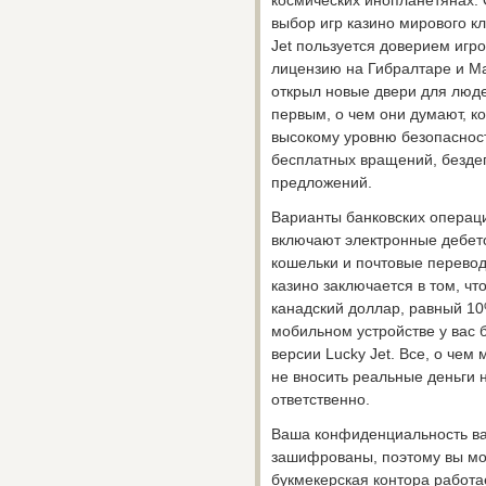
выбор игр казино мирового к
Jet пользуется доверием игро
лицензию на Гибралтаре и Ма
открыл новые двери для люде
первым, о чем они думают, ко
высокому уровню безопаснос
бесплатных вращений, бездеп
предложений.
Варианты банковских операц
включают электронные дебет
кошельки и почтовые перевод
казино заключается в том, чт
канадский доллар, равный 1
мобильном устройстве у вас 
версии Lucky Jet. Все, о чем
не вносить реальные деньги н
ответственно.
Ваша конфиденциальность ва
зашифрованы, поэтому вы мож
букмекерская контора работае