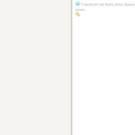
Comentariile sunt închise
pentru Зеркал
казино