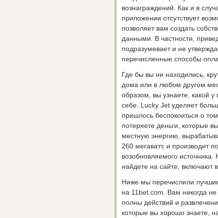
вознаграждений. Как и в случ
приложении отсутствует возмо
позволяет вам создать собст
данными. В частности, прив
подразумевает и не утверждает
перечисленные способы опл
Где бы вы ни находились, кру
дома или в любом другом мес
образом, вы узнаете, какой у 
себе. Lucky Jet уделяет боль
пришлось беспокоиться о том,
потеряете деньги, которые вы
местную энергию, вырабаты
260 мегаватт, и производит п
возобновляемого источника. 
найдете на сайте, включают в
Ниже мы перечислили лучшие 
на 11bet.com. Вам никогда не
полны действий и развлечени
которые вы хорошо знаете, 