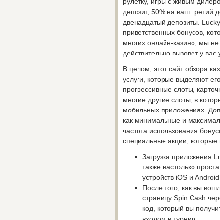
рулетку, игры с живым дилер
депозит, 50% на ваш третий д
двенадцатый депозиты. Lucky
приветственных бонусов, кот
многих онлайн-казино, мы не
действительно вызовет у вас 
В целом, этот сайт обзора ка
услуги, которые выделяют его
прогрессивные слоты, карточ
многие другие слоты, в котор
мобильных приложениях. Доп
как минимальные и максималь
частота использования бонус
специальные акции, которые 
Загрузка приложения Lu
также настолько проста
устройств iOS и Android
После того, как вы вош
страницу Spin Cash чер
код, который вы получи
входом в турнир.